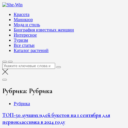
Перейти
She-Win
к
Блог о женской красоте и здоровье
Красота
содержимому
Маникюр
Мода и стиль
Биография известных женщин
Интересное
Туризм
Все статьи
Каталог растений
Найти:
Рубрика:
Рубрика
Рубрика
ТОП-50 лучших идей букетов на 1 сентября для
первоклассника в 2024 году