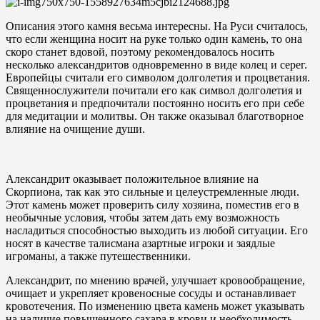
Описания этого камня весьма интересны. На Руси считалось,
что если женщина носит на руке только один камень, то она
скоро станет вдовой, поэтому рекомендовалось носить
несколько александритов одновременно в виде колец и серег.
Европейцы считали его символом долголетия и процветания.
Священнослужители почитали его как символ долголетия и
процветания и предпочитали постоянно носить его при себе
для медитации и молитвы. Он также оказывал благотворное
влияние на очищение души.
Александрит оказывает положительное влияние на
Скорпиона, так как это сильные и целеустремленные люди.
Этот камень может проверить силу хозяина, поместив его в
необычные условия, чтобы затем дать ему возможность
насладиться способностью выходить из любой ситуации. Его
носят в качестве талисмана азартные игроки и заядлые
игроманы, а также путешественники.
Александрит, по мнению врачей, улучшает кровообращение,
очищает и укрепляет кровеносные сосуды и останавливает
кровотечения. По изменению цвета камень может указывать
на наличие повышенного сахара в крови и необходимость