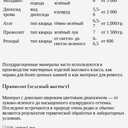
Молдавит
6
от 5 000
порода
зелёный
Диопсид
вид
5,5-
изумруд
от 2 000
хрома
диопсида
6
6,5-
Агат
тип кварца
тёмно-зелёный
от 1,000/гр.
7
Празиолит
тип кварца
зелёный лук
7
от 1 500/гр.
от светло- до
6-
Prosopal
тип кварца
от 600
светло-зеленого
6,5
Полудрагоценные минералы часто используются в
производстве ювелирных изделий высокого класса, как
оправа для более ценных камней и как материал для ремесел.
Празиолит (зеленый аметист)
Минерал с довольно широким цветовым диапазоном — от
луково-зеленого до насыщенного изумрудного оттенка.
Последние встречаются в природе очень редко и обычно
являются результатом термической обработки в лабораторных
условиях.