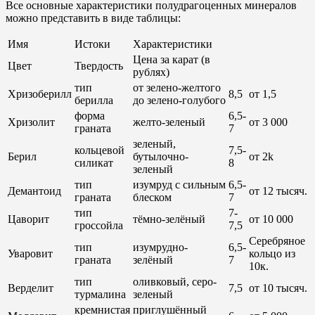
Все основные характеристики полудрагоценных минералов
можно представить в виде таблицы:
Имя
Истоки
Характеристики
Цена за карат (в
Цвет
Твердость
рублях)
тип
от зелено-желтого
Хризоберилл
8,5
от 1,5
берилла
до зелено-голубого
форма
6,5-
Хризолит
желто-зеленый
от 3 000
граната
7
зеленый,
кольцевой
7,5-
Берил
бутылочно-
от 2k
силикат
8
зеленый
тип
изумруд с сильным
6,5-
Демантоид
от 12 тысяч.
граната
блеском
7
тип
7-
Цаворит
тёмно-зелёный
от 10 000
гроссойла
7,5
Серебряное
тип
изумрудно-
6,5-
Уваровит
кольцо из
граната
зелёный
7
10к.
тип
оливковый, серо-
Верделит
7,5
от 10 тысяч.
турмалина
зеленый
кремнистая
приглушённый