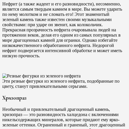
Нефрит (а также жадеит и его разновидности), несомненно,
является самым твердым камнем в мире. Вы можете ударить
по нему молотком и не сломать его! Этот знаменитый
зеленый камень также известен своими музыкальными
свойствами: при ударе он звенит, как колокольчик.
Прекрасная прозрачность нефрита очаровывала людей на
протяжении веков, делая его одним из самых популярных в
мире драгоценных камней для огранки. Однако избегайте
низкокачественного обработанного нефрита. Недорогой
нефрит подвергается интенсивной обработке и может иметь
низкую прочность.
Эти резные фигурки из зеленого нефрита, подобранные по
цвету, станут привлекательными серьгами.
Хризопраз
Необычный и привлекательный драгоценный камень,
хризопраз — это разновидность халцедона с включениями
никельсодержащих минералов, которые придают ему ярко-
зеленые оттенки. Ограненный и граненый, этот драгоценный