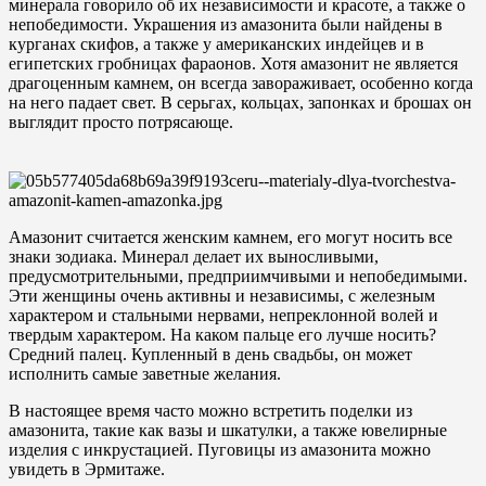
минерала говорило об их независимости и красоте, а также о
непобедимости. Украшения из амазонита были найдены в
курганах скифов, а также у американских индейцев и в
египетских гробницах фараонов. Хотя амазонит не является
драгоценным камнем, он всегда завораживает, особенно когда
на него падает свет. В серьгах, кольцах, запонках и брошах он
выглядит просто потрясающе.
Амазонит считается женским камнем, его могут носить все
знаки зодиака. Минерал делает их выносливыми,
предусмотрительными, предприимчивыми и непобедимыми.
Эти женщины очень активны и независимы, с железным
характером и стальными нервами, непреклонной волей и
твердым характером. На каком пальце его лучше носить?
Средний палец. Купленный в день свадьбы, он может
исполнить самые заветные желания.
В настоящее время часто можно встретить поделки из
амазонита, такие как вазы и шкатулки, а также ювелирные
изделия с инкрустацией. Пуговицы из амазонита можно
увидеть в Эрмитаже.