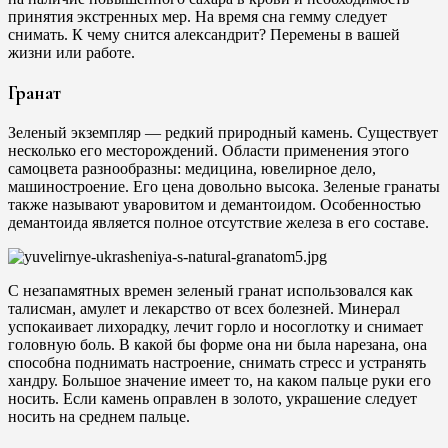
принятия экстренных мер. На время сна гемму следует
снимать. К чему снится александрит? Перемены в вашей
жизни или работе.
Гранат
Зеленый экземпляр — редкий природный камень. Существует
несколько его месторождений. Области применения этого
самоцвета разнообразны: медицина, ювелирное дело,
машиностроение. Его цена довольно высока. Зеленые гранаты
также называют уваровитом и демантоидом. Особенностью
демантоида является полное отсутствие железа в его составе.
С незапамятных времен зеленый гранат использовался как
талисман, амулет и лекарство от всех болезней. Минерал
успокаивает лихорадку, лечит горло и носоглотку и снимает
головную боль. В какой бы форме она ни была нарезана, она
способна поднимать настроение, снимать стресс и устранять
хандру. Большое значение имеет то, на каком пальце руки его
носить. Если камень оправлен в золото, украшение следует
носить на среднем пальце.