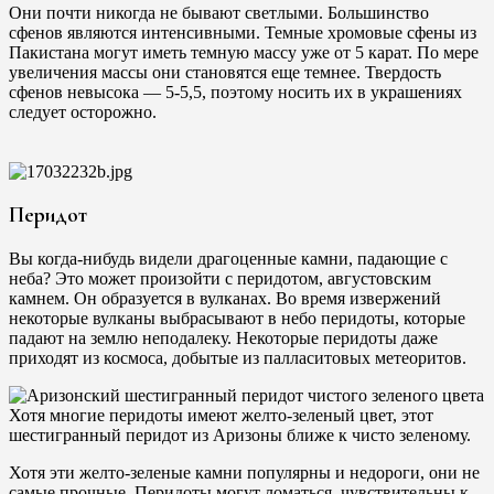
Они почти никогда не бывают светлыми. Большинство
сфенов являются интенсивными. Темные хромовые сфены из
Пакистана могут иметь темную массу уже от 5 карат. По мере
увеличения массы они становятся еще темнее. Твердость
сфенов невысока — 5-5,5, поэтому носить их в украшениях
следует осторожно.
Перидот
Вы когда-нибудь видели драгоценные камни, падающие с
неба? Это может произойти с перидотом, августовским
камнем. Он образуется в вулканах. Во время извержений
некоторые вулканы выбрасывают в небо перидоты, которые
падают на землю неподалеку. Некоторые перидоты даже
приходят из космоса, добытые из палласитовых метеоритов.
Хотя многие перидоты имеют желто-зеленый цвет, этот
шестигранный перидот из Аризоны ближе к чисто зеленому.
Хотя эти желто-зеленые камни популярны и недороги, они не
самые прочные. Перидоты могут ломаться, чувствительны к