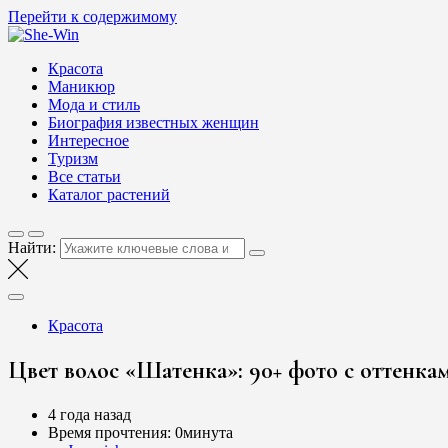
Перейти к содержимому
She-Win
Блог о женской красоте и здоровье
Красота
Маникюр
Мода и стиль
Биография известных женщин
Интересное
Туризм
Все статьи
Каталог растений
Найти:
Красота
Цвет волос «Шатенка»: 90+ фото с оттенка
4 года назад
Время прочтения:
0минута