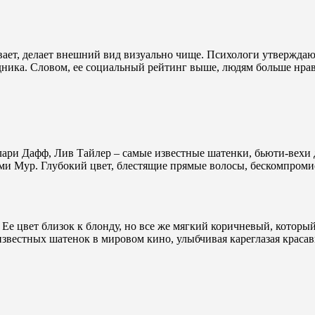
ивает, делает внешний вид визуально чище. Психологи утвержда
ника. Словом, ее социальный рейтинг выше, людям больше нрав
ри Дафф, Лив Тайлер – самые известные шатенки, бьюти-вехи д
ми Мур. Глубокий цвет, блестящие прямые волосы, бескомпромис
Ее цвет близок к блонду, но все же мягкий коричневый, которы
звестных шатенок в мировом кино, улыбчивая кареглазая красав