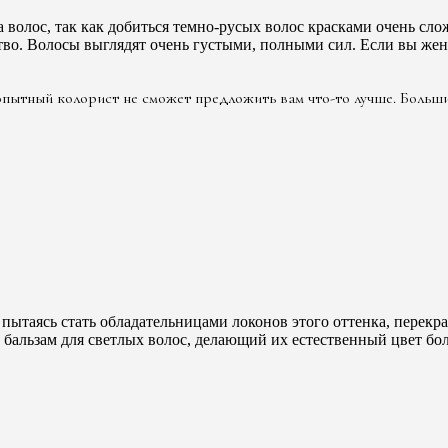
волос, так как добиться темно-русых волос красками очень слож
дство. Волосы выглядят очень густыми, полными сил. Если вы ж
 опытный колорист не сможет предложить вам что-то лучше. Боль
пытаясь стать обладательницами локонов этого оттенка, перек
 бальзам для светлых волос, делающий их естественный цвет б