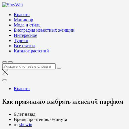
Перейти
She-Win
к
Блог о женской красоте и здоровье
Красота
содержимому
Маникюр
Мода и стиль
Биография известных женщин
Интересное
Туризм
Все статьи
Каталог растений
Найти:
Красота
Как правильно выбрать женский парфюм
6 лет назад
Время прочтения:
0минута
от
shewin