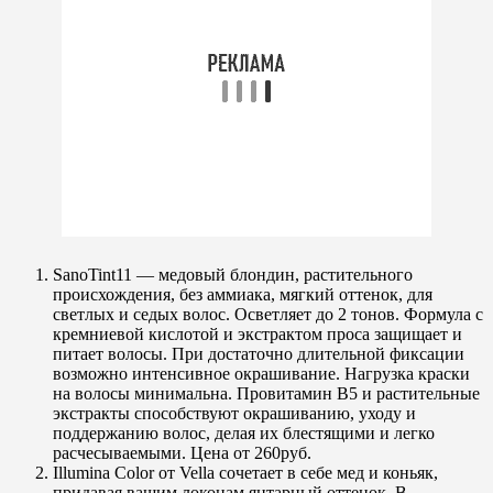
SanoTint11 — медовый блондин, растительного
происхождения, без аммиака, мягкий оттенок, для
светлых и седых волос. Осветляет до 2 тонов. Формула с
кремниевой кислотой и экстрактом проса защищает и
питает волосы. При достаточно длительной фиксации
возможно интенсивное окрашивание. Нагрузка краски
на волосы минимальна. Провитамин В5 и растительные
экстракты способствуют окрашиванию, уходу и
поддержанию волос, делая их блестящими и легко
расчесываемыми. Цена от 260руб.
Illumina Color от Vella сочетает в себе мед и коньяк,
придавая вашим локонам янтарный оттенок. В