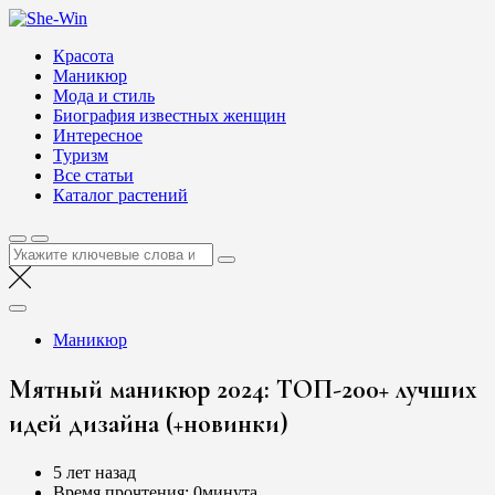
Перейти
She-Win
к
Блог о женской красоте и здоровье
Красота
содержимому
Маникюр
Мода и стиль
Биография известных женщин
Интересное
Туризм
Все статьи
Каталог растений
Найти:
Маникюр
Мятный маникюр 2024: ТОП-200+ лучших
идей дизайна (+новинки)
5 лет назад
Время прочтения:
0минута