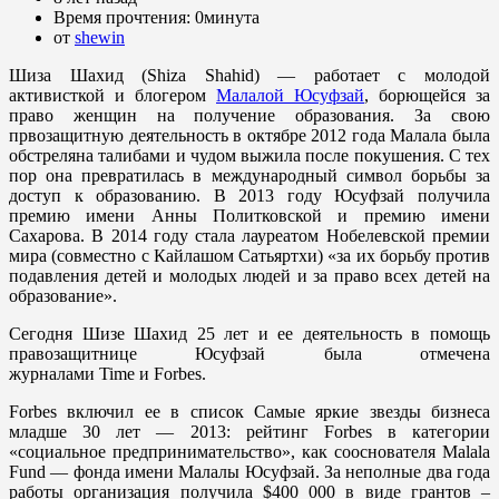
Время прочтения:
0минута
от
shewin
Шиза Шахид (Shiza Shahid) — работает с молодой
активисткой и блогером
Малалой Юсуфзай
, борющейся за
право женщин на получение образования. За свою
првозащитную деятельность в октябре 2012 года Малала была
обстреляна талибами и чудом выжила после покушения. С тех
пор она превратилась в международный символ борьбы за
доступ к образованию. В 2013 году Юсуфзай получила
премию имени Анны Политковской и премию имени
Сахарова. В 2014 году стала лауреатом Нобелевской премии
мира (совместно с Кайлашом Сатьяртхи) «за их борьбу против
подавления детей и молодых людей и за право всех детей на
образование».
Сегодня Шизе Шахид 25 лет и ее деятельность в помощь
правозащитнице Юсуфзай была отмечена
журналами
Time
и
Forbes.
Forbes
включил ее в список Самые яркие звезды бизнеса
младше 30 лет — 2013: рейтинг Forbes в категории
«социальное предпринимательство», как сооснователя Malala
Fund — фонда имени Малалы Юсуфзай. За неполные два года
работы организация получила $400 000 в виде грантов –