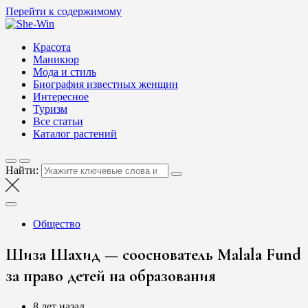
Перейти к содержимому
She-Win
Блог о женской красоте и здоровье
Красота
Маникюр
Мода и стиль
Биография известных женщин
Интересное
Туризм
Все статьи
Каталог растений
Найти:
Общество
Шиза Шахид — сооснователь Malala Fund
за право детей на образования
8 лет назад