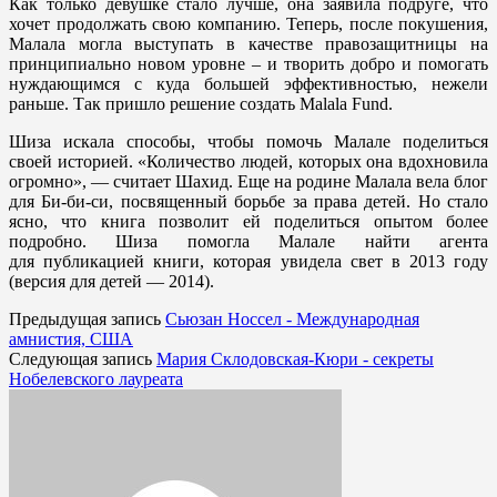
Как только девушке стало лучше, она заявила подруге, что
хочет продолжать свою компанию. Теперь, после покушения,
Малала могла выступать в качестве правозащитницы на
принципиально новом уровне – и творить добро и помогать
нуждающимся с куда большей эффективностью, нежели
раньше. Так пришло решение создать Malala Fund.
Шиза искала способы, чтобы помочь Малале поделиться
своей историей. «Количество людей, которых она вдохновила
огромно», — считает Шахид. Еще на родине Малала вела блог
для Би-би-си, посвященный борьбе за права детей. Но стало
ясно, что книга позволит ей поделиться опытом более
подробно. Шиза помогла Малале найти агента
для публикацией книги, которая увидела свет в 2013 году
(версия для детей — 2014).
Предыдущая запись
Сьюзан Носсел - Международная
амнистия, США
Следующая запись
Мария Склодовская-Кюри - секреты
Нобелевского лауреата