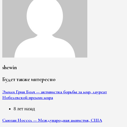
shewin
Будет также интересно
Эмили Грин Болч — активистка борьбы за мир, лауреат
Нобелевской премии мира
8 лет назад
Сьюзан Носсел — Международная амнистия, США