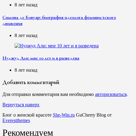
8 лет назад
Симона де Бовуар: биография идеолога феминистского
движения
8 лет назад
Нуджуд Али: мне 10 лет и я разведена
8 лет назад
Добавить комментарий
Для отправки комментария вам необходимо
авторизоваться
.
Вернуться наверх
Блог о женской красоте
She-Win.ru
GuCherry Blog от
Everestthemes
Рекомендуем