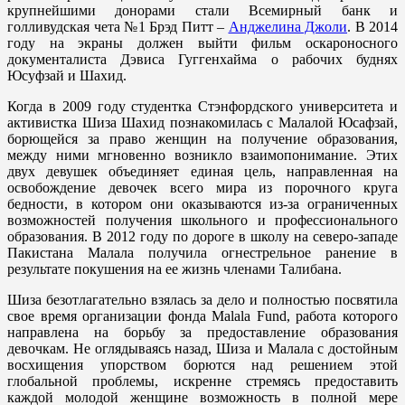
крупнейшими донорами стали Всемирный банк и
голливудская чета №1 Брэд Питт –
Анджелина Джоли
. В 2014
году на экраны должен выйти фильм оскароносного
документалиста Дэвиса Гуггенхайма о рабочих буднях
Юсуфзай и Шахид.
Когда в 2009 году студентка Стэнфордского университета и
активистка Шиза Шахид познакомилась с Малалой Юсафзай,
борющейся за право женщин на получение образования,
между ними мгновенно возникло взаимопонимание. Этих
двух девушек объединяет единая цель, направленная на
освобождение девочек всего мира из порочного круга
бедности, в котором они оказываются из-за ограниченных
возможностей получения школьного и профессионального
образования. В 2012 году по дороге в школу на северо-западе
Пакистана Малала получила огнестрельное ранение в
результате покушения на ее жизнь членами Талибана.
Шиза безотлагательно взялась за дело и полностью посвятила
свое время организации фонда Malala Fund, работа которого
направлена на борьбу за предоставление образования
девочкам. Не оглядываясь назад, Шиза и Малала с достойным
восхищения упорством борются над решением этой
глобальной проблемы, искренне стремясь предоставить
каждой молодой женщине возможность в полной мере