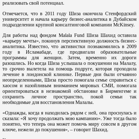
реализовать свой потенциал.
Отмечается, что в 2011 году Шиза окончила Стенфордский
университет и начала карьеру бизнес-аналитика в Дубайском
подразделении крупной консалтинговой компании McKinsey.
Для работы над фондом Malala Fund Шиза Шахид оставила
«карьеру мечты», покинув перспективную должность бизнес-
аналитика. Известно, что активистки познакомились в 2009
году в Исламабаде, где продвигали образовательные
программы для женщин. Затем, временно их дороги
разошлись. Но когда Шиза услышала о покушении на Малалу,
то срочно вылетела на помощь подруге, которая проходила
лечение в лондонской клинике. Первые дни были отчаянно
неопределенными, Шиза просто помогала семье справиться с
хаосом и назойливым вниманием мировых СМИ, помогала
ориентироваться в незнакомой обстановке в Бирменгеме и
сохранить личное пространство, покой семьи так
необходимые для восстановления Малалы.
«Однажды, когда я находилась рядом с ней, она проснулась и
сказала: «Я хочу продолжать мою кампанию». Уже тогда было
понятно, что теперь она может помочь миру совсем в другом
ключе, нежели до покушения», – говорит Шахид.