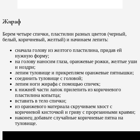
Жираф
Берем четыре спички, пластилин разных цветов (черный,
белый, коричневый, желтый) и начинаем лепить:
сначала голову из желтого пластилина, придав ей
нужную форму;
на голову наносим глаза, оранжевые рожки, желтые уши
и ноздри;
лепим туловище и прикрепляем оранжевые пятнышки;
соединить туловище с головой;
лепим ноги жирафа с помощью спичек;
к нижней части лапок прилепить из коричневого
пластилина копытца;
вставить в тело спички;
из оранжевого материала скручиваем хвост с
коричневой кисточкой и гриву с прорезанными краями;
наконец добавьте случайные коричневые пятна на
туловище.