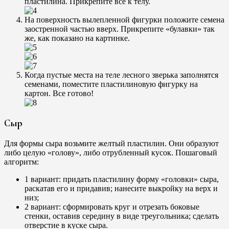
пластилина. Прикрепите все к телу.
На поверхность вылепленной фигурки положите семена
заостренной частью вверх. Прикрепите «булавки» так
же, как показано на картинке.
Когда пустые места на теле лесного зверька заполнятся
семенами, поместите пластилиновую фигурку на
картон. Все готово!
Сыр
Для формы сыра возьмите желтый пластилин. Они образуют
либо целую «голову», либо отрубленный кусок. Пошаговый
алгоритм:
1 вариант: придать пластилину форму «головки» сыра,
раскатав его и придавив; нанесите выкройку на верх и
низ;
2 вариант: сформировать круг и отрезать боковые
стенки, оставив середину в виде треугольника; сделать
отверстие в куске сыра.