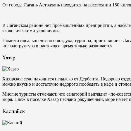
От города Лагань Астрахань находится на расстоянии 150 кил
В Лаганском районе нет промышленных предприятий, а населен
экологическими условиями.
Помимо идеально чистого воздуха, туристы, приехавшие в Ла
инфраструктура в настоящее время только развивается.
Хазар
Хазарское село находится недалеко от Дербента. Недорого отдо
можно вкусно и достаточно недорого пообедать в кафе и столо
Многие туристы отмечают, что санаторий выглядит «по-советск
моря. Пляж в поселке Хазар песчано-ракушечный, море имеет о
Каспийск