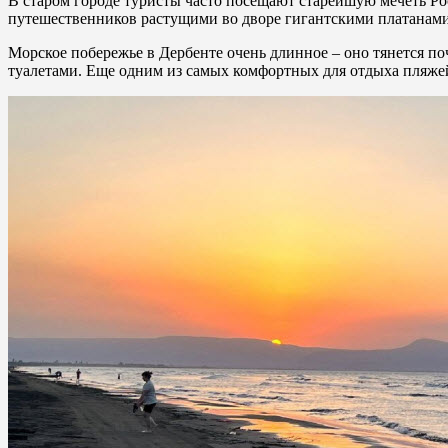
В старом городе туристы часто посещают старейшую мечеть Ро
путешественников растущими во дворе гигантскими платанами.
Морское побережье в Дербенте очень длинное – оно тянется п
туалетами. Еще одним из самых комфортных для отдыха пляжей