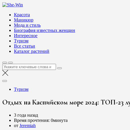
Перейти
She-Win
к
Блог о женской красоте и здоровье
Красота
содержимому
Маникюр
Мода и стиль
Биография известных женщин
Интересное
Туризм
Все статьи
Каталог растений
Найти:
Туризм
Отдых на Каспийском море 2024: ТОП-23 лу
3 года назад
Время прочтения:
0минута
от
Jeremiah