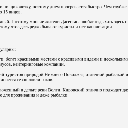
о по щиколотку, поэтому днем ​​прогревается быстро. Чем глубже
о 15 видов.
вный. Поэтому многие жители Дагестана любят отдыхать здесь с 
тому что здесь редко бывают туристы и нет канализации.
пулярны:
ги, богат красивыми местами с красивыми видами и несколькими
хаусов, кейтеринговые компании.
ий туристов природой Нижнего Поволжья, отличной рыбалкой и 
чинается сезон ловли раков.
ложенный в дельте реки Волги. Кировский отлично подходит дл
ое для проживания и даже рыбалки.