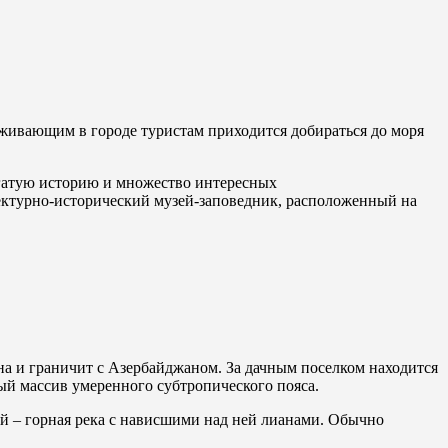
оживающим в городе туристам приходится добираться до моря
огатую историю и множество интересных
тектурно-исторический музей-заповедник, расположенный на
а и граничит с Азербайджаном. За дачным поселком находится
ый массив умеренного субтропического пояса.
ей – горная река с нависшими над ней лианами. Обычно