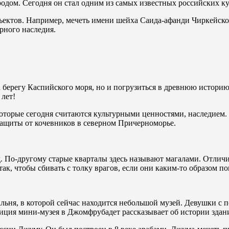
одом. Сегодня он стал одним из самых известных российских к
ъектов. Например, мечеть имени шейха Саида-афанди Чиркейског
рного наследия.
а берегу Каспийского моря, но и погрузиться в древнюю историю
 лет!
которые сегодня считаются культурными ценностями, наследием
защиты от кочевников в северном Причерноморье.
д. По-другому старые кварталы здесь называют магалами. Отлич
ак, чтобы сбивать с толку врагов, если они каким-то образом по
альня, в которой сейчас находится небольшой музей. Девушки с 
зиция мини-музея в Джомфрубадет рассказывает об истории здан