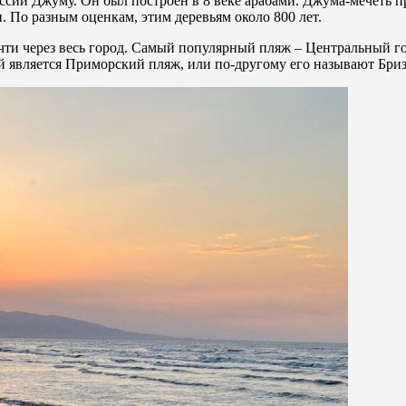
ссии Джуму. Он был построен в 8 веке арабами. Джума-мечеть п
 По разным оценкам, этим деревьям около 800 лет.
очти через весь город. Самый популярный пляж – Центральный 
 является Приморский пляж, или по-другому его называют Бриз.