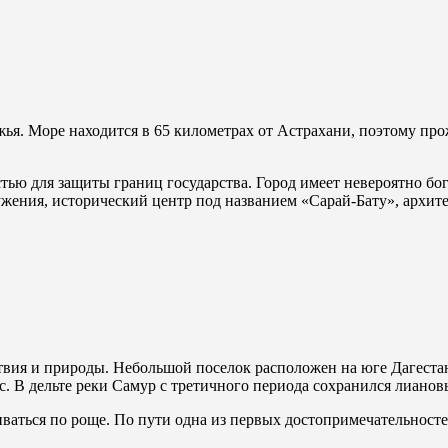
ья. Море находится в 65 километрах от Астрахани, поэтому пр
стью для защиты границ государства. Город имеет невероятно б
ужения, исторический центр под названием «Сарай-Бату», архи
ия и природы. Небольшой поселок расположен на юге Дагестан
. В дельте реки Самур с третичного периода сохранился лианов
иваться по роще. По пути одна из первых достопримечательност