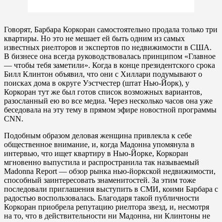
Говорят, Барбара Коркоран самостоятельно продала только три
квартиры. Но это не мешает ей быть одним из самых
известных риелторов и экспертов по недвижимости в США.
В бизнесе она всегда руководствовалась принципом «Главное
— чтобы тебя заметили». Когда в конце президентского срока
Билл Клинтон объявил, что они с Хиллари подумывают о
поисках дома в округе Уэстчестер (штат Нью-Йорк), у
Коркоран тут же был готов список возможных вариантов,
разосланный ею во все медиа. Через несколько часов она уже
беседовала на эту тему в прямом эфире новостной программы
CNN.
Подобным образом деловая женщина привлекла к себе
общественное внимание, и, когда Мадонна упомянула в
интервью, что ищет квартиру в Нью-Йорке, Коркоран
мгновенно выпустила и распространила так называемый
Madonna Report — обзор рынка нью-йоркской недвижимости,
способный заинтересовать знаменитостей. За этим тоже
последовали приглашения выступить в СМИ, коими Барбара с
радостью воспользовалась. Благодаря такой публичности
Коркоран приобрела репутацию риелтора звезд, и, несмотря
на то, что в действительности ни Мадонна, ни Клинтоны не