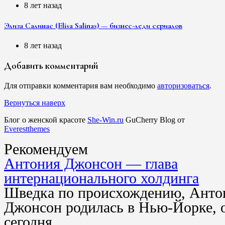
8 лет назад
Элиза Салинас (Elisa Salinas) — бизнес-леди сериалов
8 лет назад
Добавить комментарий
Для отправки комментария вам необходимо
авторизоваться
.
Вернуться наверх
Блог о женской красоте
She-Win.ru
GuCherry Blog от
Everestthemes
Рекомендуем
Антония Джонсон — глава
интернационального холдинга
Шведка по происхождению, Анто
Джонсон родилась в Нью-Йорке, 
сегодня…