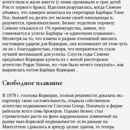
агентством и жили вместе (с ними проживали и трое детей
Рэя от первого брака). Идиллия разрушилась, когда Симоне
объявил, что намерен жениться на секретарше Барбары Тине
Пог, бывшей на десять лет моложе своей начальницы и,
разумеется, привлекательнее. Бизнес поделили поровну:
Симоне отказался от 1% преимущества, заявив, что
сомневается в успехе Барбары «в одиночном плавании».
Несмотря на то, что измена и разрыв отношений явились
настоящим ударом для Коркоран, она вспоминает об этом чуть
ли не с благодарностью, говоря, что неприятности стали
лучшей мотивацией для успеха. Спустя годы Симоне
предложил Коркоран купить их с женой риелторское
агентство Pogue Simone, но «там было нечего покупать», как
выразилась потом Барбара Коркоран .
Свободное плавание
В 1978 г. госпожа Коркоран, полная решимости доказать экс-
партнеру свою состоятельность, открыла собственное
агентство недвижимости Corcoran Group. Поначалу в фирме
работали всего семь брокеров. Однако бизнес стал
стремительно расти на фоне кардинальных изменений на
рынке нью-йоркской недвижимости: если раньше на
Манхэттене сдавались в аренду целые здания, то теперь