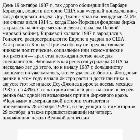
День 19 октября 1987 г., так дорого обошедшийся Барбаре
Коркоран, вошел в историю США как «черный понедельник»,
когда фондовый индекс Доу Джонса упал на рекордные 22,6%
(не считая июля 1914 г., когда Нью-Йоркская фондовая биржа
закрылась на четыре месяца в связи с началом Первой
мировой войны). Биржевой коллапс 1987 г. зародился в
Гонконге, распространился по Европе и ударил по США,
Австралии и Канаде. Причем обвалу не предшествовали
никакие политические, социальные или экономические
потрясения — крах стал неожиданностью даже для
специалистов. Экономическая рецессия угрожала США за
несколько лет до этого, но к началу 1987 г. большинству
экономистов уже казалось, что ее удалось избежать. Фондовые
рынки в этом году начали быстро расти и достигли пика в
августе (тот же индекс Доу-Джонса вырос за восемь месяцев
1987 г. на 43%). Столь стремительный рост на фоне перегрева
рынка был одной из возможных причин биржевого краха.
«Черными» в американской истории считаются и
понедельник 28 октября 1929 г., и следующий за ним вторник
29 октября, а также предшествовавший им четверг,
положившие начало Великой депрессии.