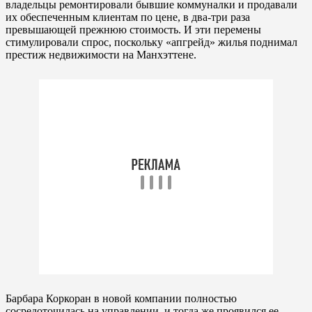
владельцы ремонтировали бывшие коммуналки и продавали
их обеспеченным клиентам по цене, в два-три раза
превышающей прежнюю стоимость. И эти перемены
стимулировали спрос, поскольку «апгрейд» жилья поднимал
престиж недвижимости на Манхэттене.
Барбара Коркоран в новой компании полностью
сосредоточилась на управлении, и тогда же проявился ее