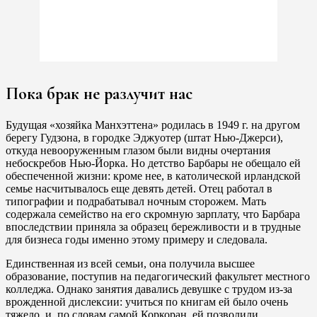
Пока брак не разлучит нас
Будущая «хозяйка Манхэттена» родилась в 1949 г. на другом
берегу Гудзона, в городке Эджуотер (штат Нью-Джерси),
откуда невооруженным глазом были видны очертания
небоскребов Нью-Йорка. Но детство Барбары не обещало ей
обеспеченной жизни: кроме нее, в католической ирландской
семье насчитывалось еще девять детей. Отец работал в
типографии и подрабатывал ночным сторожем. Мать
содержала семейство на его скромную зарплату, что Барбара
впоследствии приняла за образец бережливости и в трудные
для бизнеса годы именно этому примеру и следовала.
Единственная из всей семьи, она получила высшее
образование, поступив на педагогический факультет местного
колледжа. Однако занятия давались девушке с трудом из-за
врожденной дислексии: учиться по книгам ей было очень
тяжело, и, по словам самой Коркоран, ей позволили