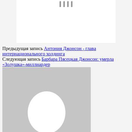
Предыдущая запись
Антония Джонсон - глава
интернационального холдинга
Следующая запись
Барбара Пясецкая Джонсон: умерла
«Золушка»-миллиардер