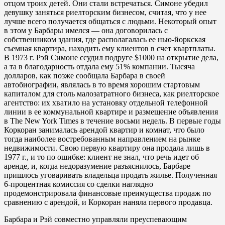
отцом троих детей. Они стали встречаться. Симоне убедил
девушку заняться риелторским бизнесом, считая, что у нее
лучше всего получается общаться с людьми. Некоторый опыт
в этом у Барбары имелся — она договорилась с
собственником здания, где располагалась ее нью-йоркская
съемная квартира, находить ему клиентов в счет квартплаты.
В 1973 г. Рэй Симоне ссудил подруге $1000 на открытие дела,
а та в благодарность отдала ему 51% компании. Тысяча
долларов, как позже сообщала Барбара в своей
автобиографии, являлась в то время хорошим стартовым
капиталом для столь малозатратного бизнеса, как риелторское
агентство: их хватило на установку отдельной телефонной
линии в ее коммунальной квартире и размещение объявления
в The New York Times в течение восьми недель. В первые годы
Коркоран занималась арендой квартир и комнат, что было
тогда наиболее востребованным направлением на рынке
недвижимости. Свою первую квартиру она продала лишь в
1977 г., и то по ошибке: клиент не знал, что речь идет об
аренде, и, когда недоразумение разъяснилось, Барбаре
пришлось уговаривать владельца продать жилье. Полученная
6-процентная комиссия со сделки наглядно
продемонстрировала финансовые преимущества продаж по
сравнению с арендой, и Коркоран наняла первого продавца.
Барбара и Рэй совместно управляли преуспевающим