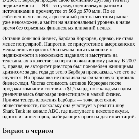
недвижимости — NRT за сумму, оцениваемую разными
источниками в промежутке от $66 до $70 млн. По ее
собственным словам, агрессивный рост на местном рынке
уже невозможен, а выйти на национальный уровень в наше
время без серьезных финансовых вливаний нельзя.
Оставив большой бизнес, Барбара Коркоран, однако, не стала
менее популярной. Напротив, ее присутствие в американских
медиа лишь возросло. Она начала писать колонки о
недвижимости в нескольких изданиях и выступать на
телеканалах в качестве эксперта по жилищному рынку. В 2007
г., правда, ее авторитет риелтора был поколеблен жилищным
кризисом: за два года до этого Барбара предсказала, что его не
случится. Но промашка не повлияла на финансовую прибыль
бизнес-леди. Чистая стоимость активов Коркоран после
продажи компании составила $1,5 млрд, но с каждым годом
увеличивалась благодаря инвестициям в малый бизнес.
Причем теперь вложения Барбары — тоже достояние
общественности, поскольку она участвует в реалити-шоу
Shark Tank на канале ABC, где выступает в качестве акулы,
одного из инвесторов, выбирающих проекты для инвестиций.
Биржи в черном