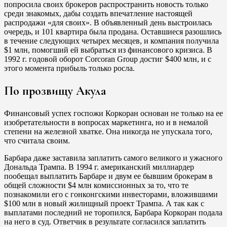
попросила своих брокеров распространить новость только
среди знакомых, дабы создать впечатление настоящей
распродажи «для своих». В объявленный день выстроилась
очередь, и 101 квартира была продана. Оставшиеся разошлись
в течение следующих четырех месяцев, и компания получила
$1 млн, помогший ей выбраться из финансового кризиса. В
1992 г. годовой оборот Corcoran Group достиг $400 млн, и с
этого момента прибыль только росла.
По прозвищу Акула
Финансовый успех госпожи Коркоран основан не только на ее
изобретательности в вопросах маркетинга, но и в немалой
степени на железной хватке. Она никогда не упускала того,
что считала своим.
Барбара даже заставила заплатить самого великого и ужасного
Дональда Трампа. В 1994 г. американский миллиардер
пообещал выплатить Барбаре и двум ее бывшим брокерам в
общей сложности $4 млн комиссионных за то, что те
познакомили его с гонконгскими инвесторами, вложившими
$100 млн в новый жилищный проект Трампа. А так как с
выплатами последний не торопился, Барбара Коркоран подала
на него в суд. Ответчик в результате согласился заплатить