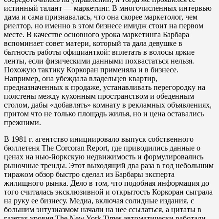
истинный талант — маркетинг. В многочисленных интервью
дама и сама признавалась, что она скорее маркетолог, чем
риелтор, но именно в этом бизнесе имидж стоит на первом
месте. В качестве основного урока маркетинга Барбара
вспоминает совет матери, который та дала девушке в
бытность работы официанткой: вплетать в волосы яркие
ленты, если физическими данными похвастаться нельзя.
Похожую тактику Коркоран применяла и в бизнесе.
Например, она убеждала владельцев квартир,
предназначенных к продаже, устанавливать перегородку на
полстены между кухонным пространством и обеденным
столом, дабы «добавлять» комнату в рекламных объявлениях,
притом что не только площадь жилья, но и цена оставались
прежними.
В 1981 г. агентство инициировало выпуск собственного
бюллетеня The Corcoran Report, где приводились данные о
ценах на нью-йоркскую недвижимость и формулировались
рыночные тренды. Этот выходящий два раза в год небольшим
тиражом обзор быстро сделал из Барбары эксперта
жилищного рынка. Дело в том, что подобная информация до
того считалась эксклюзивной и открытость Коркоран сыграла
на руку ее бизнесу. Медиа, включая солидные издания, с
большим энтузиазмом начали на нее ссылаться, а цитаты в
газетах уровня The New York Times автоматически работали