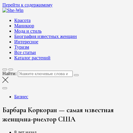
Перейти к содержимому
She-Win
Блог о женской красоте и здоровье
Красота
Маникюр
Мода и стиль
Биография известных женщин
Интересное
Туризм
Все статьи
Каталог растений
Найти:
Бизнес
Барбара Коркоран — самая известная
женщина-риелтор США
8 лет назад