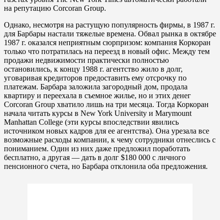
на репутацию Corcoran Group.
Однако, несмотря на растущую популярность фирмы, в 1987 г.
для Барбары настали тяжелые времена. Обвал рынка в октябре
1987 г. оказался неприятным сюрпризом: компания Коркоран
только что потратилась на переезд в новый офис. Между тем
продажи недвижимости практически полностью
остановились, к концу 1988 г. агентство жило в долг,
уговаривая кредиторов предоставить ему отсрочку по
платежам. Барбара заложила загородный дом, продала
квартиру и переехала в съемное жилье, но и этих денег
Corcoran Group хватило лишь на три месяца. Тогда Коркоран
начала читать курсы в New York University и Marymount
Manhattan College (эти курсы впоследствии явились
источником новых кадров для ее агентства). Она урезала все
возможные расходы компании, к чему сотрудники отнеслись с
пониманием. Один из них даже предложил поработать
бесплатно, а другая — дать в долг $180 000 с личного
пенсионного счета, но Барбара отклонила оба предложения.