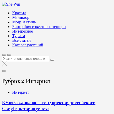
Перейти
She-Win
к
Блог о женской красоте и здоровье
Красота
содержимому
Маникюр
Мода и стиль
Биография известных женщин
Интересное
Туризм
Все статьи
Каталог растений
Найти:
Рубрика:
Интернет
Интернет
Юлия Соловьева — гендиректор российского
Google, история успеха