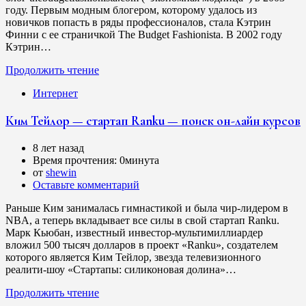
году. Первым модным блогером, которому удалось из
новичков попасть в ряды профессионалов, стала Кэтрин
Финни с ее страничкой The Budget Fashionista. В 2002 году
Кэтрин…
Продолжить чтение
Интернет
Ким Тейлор — стартап Ranku — поиск он-лайн курсов
8 лет назад
Время прочтения:
0минута
от
shewin
Оставьте комментарий
Раньше Ким занималась гимнастикой и была чир-лидером в
NBA, а теперь вкладывает все силы в свой стартап Ranku.
Марк Кьюбан, известный инвестор-мультимиллиардер
вложил 500 тысяч долларов в проект «Ranku», создателем
которого является Ким Тейлор, звезда телевизионного
реалити-шоу «Стартапы: силиконовая долина»…
Продолжить чтение