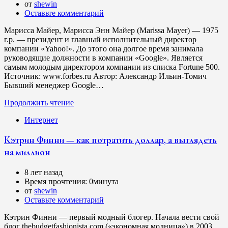
от
shewin
Оставьте комментарий
Марисса Майер, Марисса Энн Майер (Marissa Mayer) — 1975
г.р. — президент и главный исполнительный директор
компании «Yahoo!». До этого она долгое время занимала
руководящие должности в компании «Google». Является
самым молодым директором компании из списка Fortune 500.
Источник: www.forbes.ru Автор: Александр Ильин-Томич
Бывший менеджер Google…
Продолжить чтение
Интернет
Кэтрин Финни — как потратить доллар, а выглядеть
на миллион
8 лет назад
Время прочтения:
0минута
от
shewin
Оставьте комментарий
Кэтрин Финни — первый модный блогер. Начала вести свой
блог thebudgetfashionista.com («экономная модница») в 2003