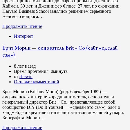
проект принес миллионы долларов прибыли. Дженнифер
Хаймен, 30 лет, и Дженнифер Флисс, 27 лет, по окончании
Harvard Business School занялись решением серьезного
женского вопроса:…
Продолжить чтение
Интернет
Брит Морин — основатель Brit + Co (сайт «сделай
сам»)
8 лет назад
Время прочтения:
0минута
от
shewin
Оставьте комментарий
Брит Морин (Brittany Morin) (род. 6 декабря 1985) —
американская интернет-предприниматель, основатель и
генеральный директор Brit + Co., представляющее собой
сообщество DIY (Do It Yourself — «сделай это сам»), блог о
хэндмейде и креативе и интернет-магазин домашней утвари.
Биография. Морин…
Продолжить чтение