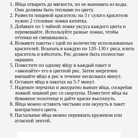
Яйца отварить до мягкости, но не вынимать из воды.
Они должны быть теплыми по цвету.
Развести пищевой краситель: на 3 г сухого красителя
нужно 2 столовые ложки кипятка.
Добавьте по 1 чайной ложке уксуса каждого цвета и
перемешайте. Используйте разные ложки, чтобы
оттенки не смешивались.
Возьмите пакеты с едой по количеству использованных
красителей. Всыпать в каждую по 120–130 г риса, влить
краситель и взболтать. Рис должен быть полностью
окрашен.
Поместите по одному яйцу в каждый пакет и
«закопайте» его в цветной рис. Затем энергично
вмешайте яйцо в рис в течение нескольких минут.
Оставьте яйца в пакетах на 5-7 минут.
Наденьте перчатки и аккуратно выньте яйца, соскребая
ложкой лишний рис со скорлупы. Поместите яйца на
бумажное полотенце и дайте краске высохнуть.
Яйца можно оставить чистыми или окунуть в пакет
контрастного цвета.
Пасхальные яйца можно перевязать кружевом или
атласной лентой.