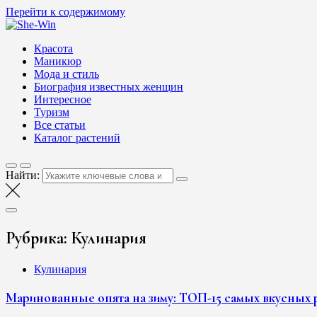
Перейти к содержимому
She-Win
Блог о женской красоте и здоровье
Красота
Маникюр
Мода и стиль
Биография известных женщин
Интересное
Туризм
Все статьи
Каталог растений
Найти:
Рубрика:
Кулинария
Кулинария
Маринованные опята на зиму: ТОП-15 самых вкусных р