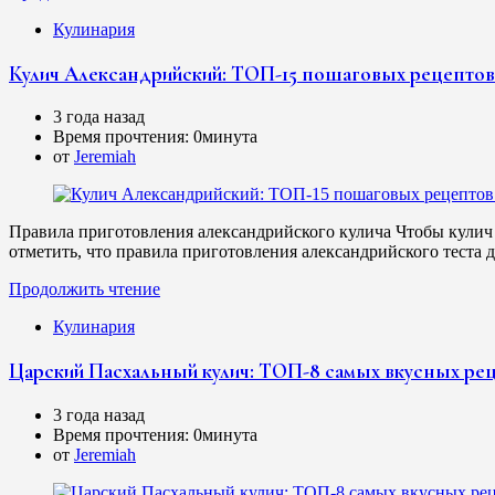
Кулинария
Кулич Александрийский: ТОП-15 пошаговых рецептов 
3 года назад
Время прочтения:
0минута
от
Jeremiah
Правила приготовления александрийского кулича Чтобы кулич 
отметить, что правила приготовления александрийского теста
Продолжить чтение
Кулинария
Царский Пасхальный кулич: ТОП-8 самых вкусных рецеп
3 года назад
Время прочтения:
0минута
от
Jeremiah