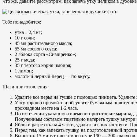
Что же, давайте рассмотрим, как запечь утку целиком в духов
Тебе понадобится:
утка – 2,4 кг;
10 г соли;
45 мл растительного масла;
55 мл соевого соуса;
2 яблока сорта «Симиренко»;
25 г меда;
35 г тертого корня имбиря;
1 лимон;
молотый черный перец — по вкусу.
Шаги приготовления:
Удалите все перья на тушке с помощью пинцета. Удалите
Утку хорошо промойте и обсушите бумажным полотенцем. 
прохладном месте на 1-2 часа.
По истечении указанного времени приготовьте маринад. 
Полученным составом тщательно натереть тушку внутри и
Яблоки разрезать на 4 части, удалить из них косточки. П
Перед тем, как запекать тушку, на подготовленный проти
Выпекать 15 минут при температуре 190 — 200 градусов. 