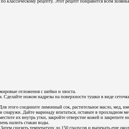
ке по классическому рецепту. Этот рецепт понравится всем хозя
 жировые отложения с шейки и хвоста.
Сделайте ножом надрезы на поверхности тушки в виде сеточки. 
Для этого соедините лимонный сок, растительное масло, мед, и
 снаружи. Дайте маринаду впитаться, оставьте в прохладном ме
оместите их внутрь утки, закройте отверстие кожей и закрепите 
вень налить стакан воды.
Затем снизить температуру до 150 градусов и выпекать еще окол