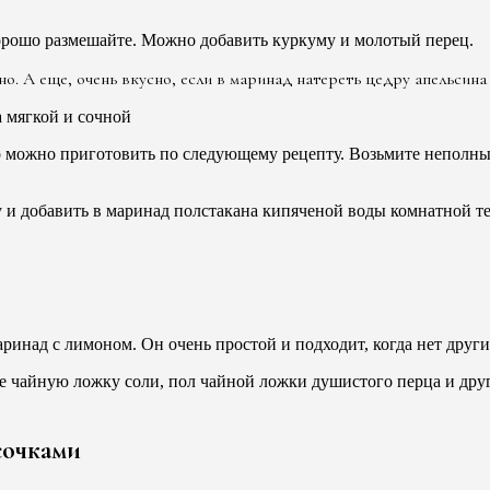
хорошо размешайте. Можно добавить куркуму и молотый перец.
. А еще, очень вкусно, если в маринад натереть цедру апельсина 
 можно приготовить по следующему рецепту. Возьмите неполный 
 и добавить в маринад полстакана кипяченой воды комнатной т
инад с лимоном. Он очень простой и подходит, когда нет други
е чайную ложку соли, пол чайной ложки душистого перца и друг
сочками