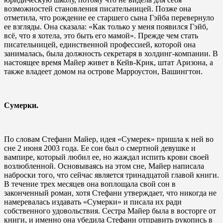
возможностей становления писательницей. Позже она
отметила, что рождение ее старшего сына Гэйба перевернуло
ее взгляды. Она сказала: «Как только у меня появился Гэйб,
всё, что я хотела, это быть его мамой». Прежде чем стать
писательницей, единственной профессией, которой она
занималась, была должность секретаря в холдинг-компании. В
настоящее время Майер живет в Кейв-Крик, штат Аризона, а
также владеет домом на острове Марроустон, Вашингтон.
Сумерки.
По словам Стефани Майер, идея «Сумерек» пришла к ней во
сне 2 июня 2003 года. Ее сон был о смертной девушке и
вампире, который любил ее, но жаждал испить крови своей
возлюбленной. Основываясь на этом сне, Майер написала
наброски того, что сейчас является тринадцатой главой книги.
В течение трех месяцев она воплощала свой сон в
законченный роман, хотя Стефани утверждает, что никогда не
намеревалась издавать «Сумерки» и писала их ради
собственного удовольствия. Сестра Майер была в восторге от
книги, и именно она убедила Стефани отправить рукопись в