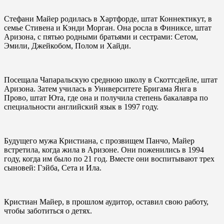
Стефани Майер родилась в Хартфорде, штат Коннектикут, в
семье Стивена и Кэнди Морган. Она росла в Финиксе, штат
Аризона, с пятью родными братьями и сестрами: Сетом,
Эмили, Джейкобом, Полом и Хайди.
Посещала Чапаральскую среднюю школу в Скоттсдейле, штат
Аризона. Затем училась в Университете Бригама Янга в
Прово, штат Юта, где она и получила степень бакалавра по
специальности английский язык в 1997 году.
Будущего мужа Кристиана, с прозвищем Панчо, Майер
встретила, когда жила в Аризоне. Они поженились в 1994
году, когда им было по 21 год. Вместе они воспитывают трех
сыновей: Гэйба, Сета и Ила.
Кристиан Майер, в прошлом аудитор, оставил свою работу,
чтобы заботиться о детях.