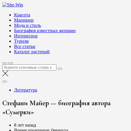
Перейти
She-Win
к
Блог о женской красоте и здоровье
Красота
содержимому
Маникюр
Мода и стиль
Биография известных женщин
Интересное
Туризм
Все статьи
Каталог растений
Найти:
Литература
Стефани Майер — биография автора
«Сумерки»
8 лет назад
Время прочтения:
0минута