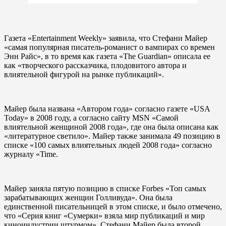
Газета «Entertainment Weekly» заявила, что Стефани Майер
«самая популярная писатель-романист о вампирах со времен
Энн Райс», в то время как газета «The Guardian» описала ее
как «творческого рассказчика, плодовитого автора и
влиятельной фигурой на рынке публикаций».
Майер была названа «Автором года» согласно газете «USA
Today» в 2008 году, а согласно сайту MSN «Самой
влиятельной женщиной 2008 года», где она была описана как
«литературное светило». Майер также занимала 49 позицию в
списке «100 самых влиятельных людей 2008 года» согласно
журналу «Time.
Майер заняла пятую позицию в списке Forbes «Топ самых
зарабатывающих женщин Голливуда». Она была
единственной писательницей в этом списке, и было отмечено,
что «Серия книг «Сумерки» взяла мир публикаций и мир
киноиндустрии штурмом». Стефани Майер была второй