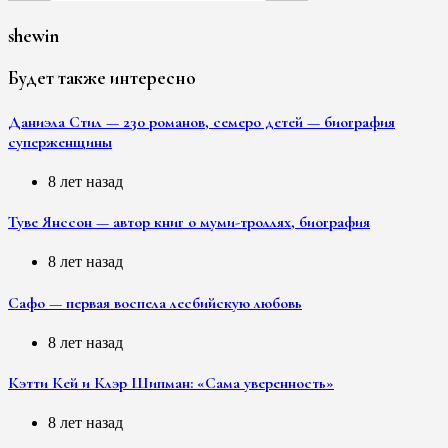
shewin
Будет также интересно
Даниэла Стил — 230 романов, семеро детей — биография
суперженщины
8 лет назад
Туве Янссон — автор книг о муми-троллях, биография
8 лет назад
Сафо — первая воспела лесбийскую любовь
8 лет назад
Кэтти Кей и Клэр Шипман: «Сама уверенность»
8 лет назад