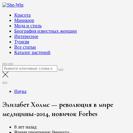
Перейти
She-Win
к
Блог о женской красоте и здоровье
Красота
содержимому
Маникюр
Мода и стиль
Биография известных женщин
Интересное
Туризм
Все статьи
Каталог растений
Найти:
Наука
Элизабет Холмс — революция в мире
медицины-2014, новичок Forbes
8 лет назад
Время прочтения:
0минута