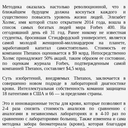
Методика оказалась настолько революционной, что в
ближайшем будущем должна коснуться каждого и
существенно повысить уровень жизни людей. Элизабет
Холмс, имя которой стало открытием 2014 года, вошла в
список самых богатых людей мира
Forbes
400. На
сегодняшний день ей 31 год. Ранее никому не известная
студентка, бросившая Стэндфордский университет, является
самой молодой женщиной-миллиардером на планете,
заработавшей капитал самостоятельно. Стоимость ее
компании Theranos оценивается в $9 млрд. Непосредственно
Холмс принадлежит 50% акций, таким образом ее состояние,
по оценкам журнала
Forbes,
подтвержденным самой
компанией Theranos, составляет $4,5 млрд.
Суть изобретений, внедряемых Theranos, заключается в
совершенно новом подходе в лабораторной диагностике
крови. Интеллектуальная собственность комании защищена
18 патентами в США и 66 — за пределами страны.
Это и инновационные тесты для крови, которые позволяют в
2-4 раза снизить стоимость анализов по сравнению с
аналогами в независимых лабораториях и в 4-10 раз по
сравнению с лабораториями больниц. Также изменена и сама
методика забора биоматериала (крови), которая благодаря