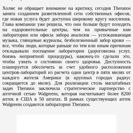
Холмс не обращает внимание на критику, сегодня Theranos
занята созданием разветвленной сети собственных офисов,
где новая услуга будет доступна широкому кругу населения.
Глава компании уже решила, что они больше будут походить
на оздоровительные центры, чем на привычные нам
лаборатории или офисы забора анализов — успокаивающая
музыка, глянцевые журналы, безболезненный забор крови —
все, чтобы люди, которые раньше по тем или иным причинам
откладывали посещение лаборатории (дороговизна услуг,
боязнь неприятной процедуры), наконец-то сделали это,
чтобы узнать о состоянии своего здоровья. Доступность
планируется обеспечить за счет удобного расположения
центров-лабораторий из расчета один центр в пяти милях от
каждого жителя Америки (в крупных городах радиус
сокращается до мили). Для реализации столь масштабных
задач Theranos заключила стратегическое партнерство с
аптечной сетью Walgreens, которая насчитывает более 8200
аптек в США в 50 штатах. В рамках существующих аптек
Walgreens создаются лаборатории Theranos.