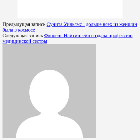
Предыдущая запись
Сунита Уильямс - дольше всех из женщин
была в космосе
Следующая запись
Флоренс Найтингейл создала профессию
медицинской сестры