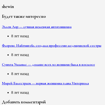
shewin
Будет также интересно
Эллен Лор — лучшая немецкая автогонщица
8 лет назад
Флоренс Найтингейл создала профессию медицинской сестры
8 лет назад
Сунита Уильямс — дольше всех из женщин была в космосе
8 лет назад
Мирей Балестрази — первая женщина глава Интерпола
8 лет назад
Добавить комментарий