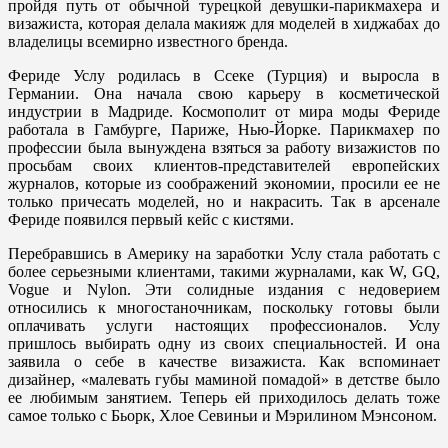
пройдя путь от обычной турецкой девушки-парикмахера и
визажиста, которая делала макияж для моделей в хиджабах до
владелицы всемирно известного бренда.
Фериде Услу родилась в Ссеке (Турция) и выросла в
Германии. Она начала свою карьеру в косметической
индустрии в Мадриде. Космополит от мира моды Фериде
работала в Гамбурге, Париже, Нью-Йорке. Парикмахер по
профессии была вынуждена взяться за работу визажистов по
просьбам своих клиентов-представителей европейских
журналов, которые из соображений экономии, просили ее не
только причесать моделей, но и накрасить. Так в арсенале
Фериде появился первый кейс с кистями.
Перебравшись в Америку на заработки Услу стала работать с
более серьезными клиентами, такими журналами, как W, GQ,
Vogue и Nylon. Эти солидные издания с недоверием
относились к многостаночникам, поскольку готовы были
оплачивать услуги настоящих профессионалов. Услу
пришлось выбирать одну из своих специальностей. И она
заявила о себе в качестве визажиста. Как вспоминает
дизайнер, «малевать губы маминой помадой» в детстве было
ее любимым занятием. Теперь ей приходилось делать тоже
самое только с Бьорк, Хлое Севиньи и Мэрилином Мэнсоном.