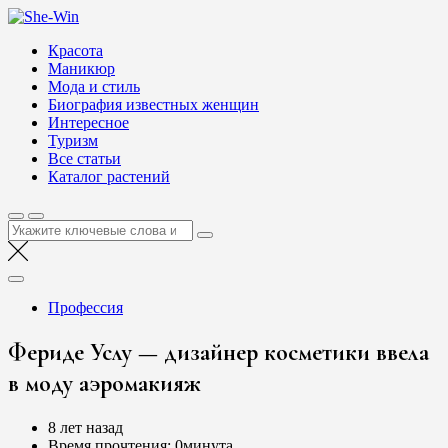
Перейти
She-Win
к
Блог о женской красоте и здоровье
Красота
содержимому
Маникюр
Мода и стиль
Биография известных женщин
Интересное
Туризм
Все статьи
Каталог растений
Найти:
Профессия
Фериде Услу — дизайнер косметики ввела
в моду аэромакияж
8 лет назад
Время прочтения:
0минута