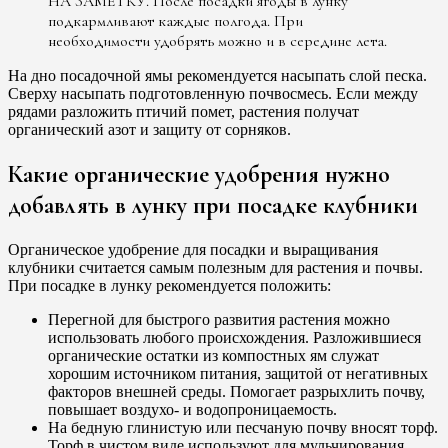
НА ЗАМЕТКУ. После посадки ягоды в лунку
подкармливают каждые полгода. При
необходимости удобрять можно и в середине лета.
На дно посадочной ямы рекомендуется насыпать слой песка.
Сверху насыпать подготовленную почвосмесь. Если между
рядами разложить птичий помет, растения получат
органический азот и защиту от сорняков.
Какие органические удобрения нужно
добавлять в лунку при посадке клубники
Органическое удобрение для посадки и выращивания
клубники считается самым полезным для растения и почвы.
При посадке в лунку рекомендуется положить:
Перегной для быстрого развития растения можно
использовать любого происхождения. Разложившиеся
органические остатки из компостных ям служат
хорошим источником питания, защитой от негативных
факторов внешней среды. Помогает разрыхлить почву,
повышает воздухо- и водопроницаемость.
На бедную глинистую или песчаную почву вносят торф.
Торф в чистом виде используют для мульчирования