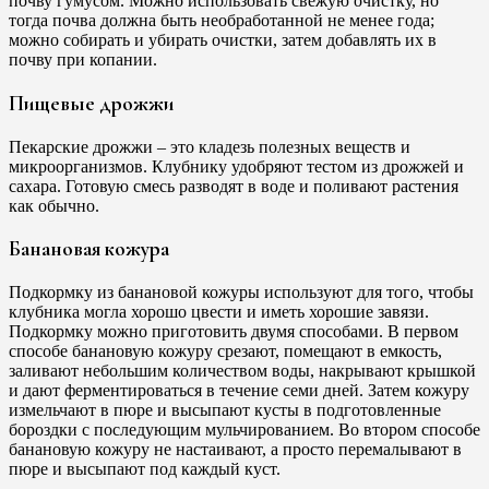
почву гумусом. Можно использовать свежую очистку, но
тогда почва должна быть необработанной не менее года;
можно собирать и убирать очистки, затем добавлять их в
почву при копании.
Пищевые дрожжи
Пекарские дрожжи – это кладезь полезных веществ и
микроорганизмов. Клубнику удобряют тестом из дрожжей и
сахара. Готовую смесь разводят в воде и поливают растения
как обычно.
Банановая кожура
Подкормку из банановой кожуры используют для того, чтобы
клубника могла хорошо цвести и иметь хорошие завязи.
Подкормку можно приготовить двумя способами. В первом
способе банановую кожуру срезают, помещают в емкость,
заливают небольшим количеством воды, накрывают крышкой
и дают ферментироваться в течение семи дней. Затем кожуру
измельчают в пюре и высыпают кусты в подготовленные
бороздки с последующим мульчированием. Во втором способе
банановую кожуру не настаивают, а просто перемалывают в
пюре и высыпают под каждый куст.