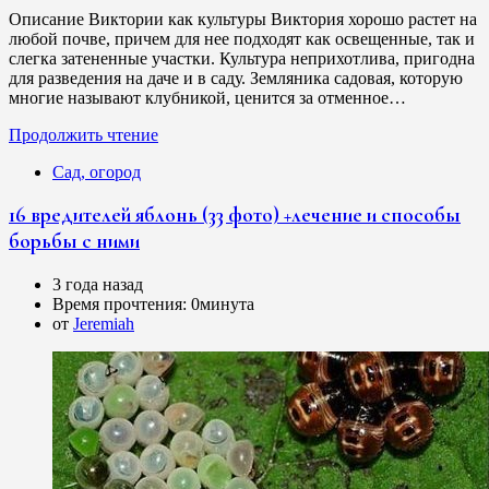
Описание Виктории как культуры Виктория хорошо растет на
любой почве, причем для нее подходят как освещенные, так и
слегка затененные участки. Культура неприхотлива, пригодна
для разведения на даче и в саду. Земляника садовая, которую
многие называют клубникой, ценится за отменное…
Продолжить чтение
Сад, огород
16 вредителей яблонь (33 фото) +лечение и способы
борьбы с ними
3 года назад
Время прочтения:
0минута
от
Jeremiah