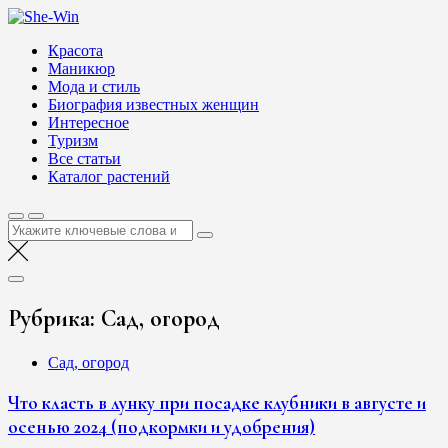
Перейти
She-Win
к
Блог о женской красоте и здоровье
Красота
содержимому
Маникюр
Мода и стиль
Биография известных женщин
Интересное
Туризм
Все статьи
Каталог растений
Найти:
Рубрика:
Сад, огород
Сад, огород
Что класть в лунку при посадке клубники в августе и
осенью 2024 (подкормки и удобрения)