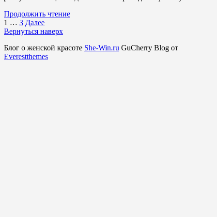
Продолжить чтение
Навигация
1
…
3
Далее
Вернуться наверх
по
Блог о женской красоте
She-Win.ru
GuCherry Blog от
записям
Everestthemes