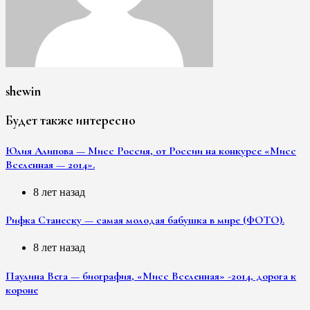
shewin
Будет также интересно
Юлия Алипова — Мисс Россия, от России на конкурсе «Мисс
Вселенная — 2014».
8 лет назад
Рифка Станеску — самая молодая бабушка в мире (ФОТО).
8 лет назад
Паулина Вега — биография, «Мисс Вселенная» -2014, дорога к
короне