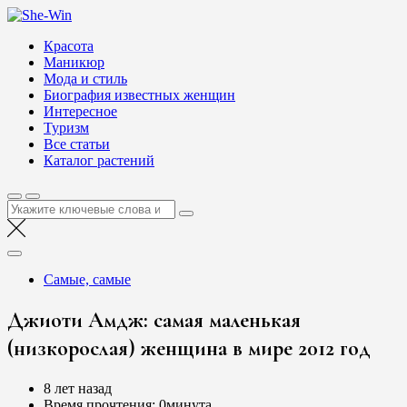
Перейти
She-Win
к
Блог о женской красоте и здоровье
Красота
содержимому
Маникюр
Мода и стиль
Биография известных женщин
Интересное
Туризм
Все статьи
Каталог растений
Найти:
Самые, самые
Джиоти Амдж: самая маленькая
(низкорослая) женщина в мире 2012 год
8 лет назад
Время прочтения:
0минута