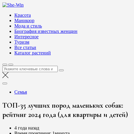
Перейти
She-Win
к
Блог о женской красоте и здоровье
Красота
содержимому
Маникюр
Мода и стиль
Биография известных женщин
Интересное
Туризм
Все статьи
Каталог растений
Найти:
Семья
ТОП-35 лучших пород маленьких собак:
рейтинг 2024 года (для квартиры и детей)
4 года назад
Время прочтения:
1минута