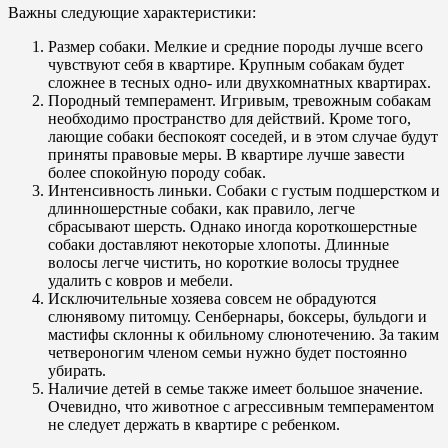
Важны следующие характеристики:
Размер собаки. Мелкие и средние породы лучше всего
чувствуют себя в квартире. Крупным собакам будет
сложнее в тесных одно- или двухкомнатных квартирах.
Породный темперамент. Игривым, тревожным собакам
необходимо пространство для действий. Кроме того,
лающие собаки беспокоят соседей, и в этом случае будут
приняты правовые меры. В квартире лучше завести
более спокойную породу собак.
Интенсивность линьки. Собаки с густым подшерстком и
длинношерстные собаки, как правило, легче
сбрасывают шерсть. Однако иногда короткошерстные
собаки доставляют некоторые хлопоты. Длинные
волосы легче чистить, но короткие волосы труднее
удалить с ковров и мебели.
Исключительные хозяева совсем не обрадуются
слюнявому питомцу. Сенбернары, боксеры, бульдоги и
мастифы склонны к обильному слюнотечению. За таким
четвероногим членом семьи нужно будет постоянно
убирать.
Наличие детей в семье также имеет большое значение.
Очевидно, что животное с агрессивным темпераментом
не следует держать в квартире с ребенком.