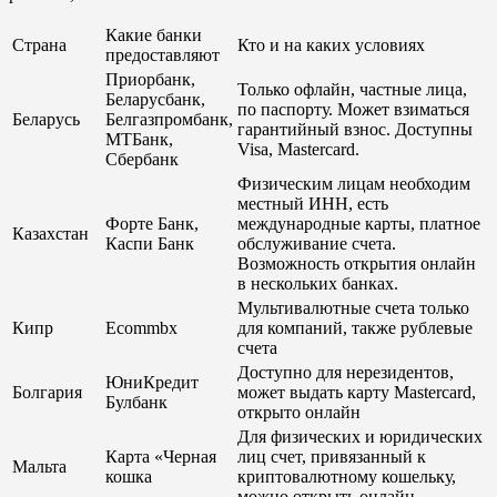
Какие банки
Страна
Кто и на каких условиях
предоставляют
Приорбанк,
Только офлайн, частные лица,
Беларусбанк,
по паспорту. Может взиматься
Беларусь
Белгазпромбанк,
гарантийный взнос. Доступны
МТБанк,
Visa, Mastercard.
Сбербанк
Физическим лицам необходим
местный ИНН, есть
Форте Банк,
международные карты, платное
Казахстан
Каспи Банк
обслуживание счета.
Возможность открытия онлайн
в нескольких банках.
Мультивалютные счета только
Кипр
Ecommbx
для компаний, также рублевые
счета
Доступно для нерезидентов,
ЮниКредит
Болгария
может выдать карту Mastercard,
Булбанк
открыто онлайн
Для физических и юридических
Карта «Черная
лиц счет, привязанный к
Мальта
кошка
криптовалютному кошельку,
можно открыть онлайн