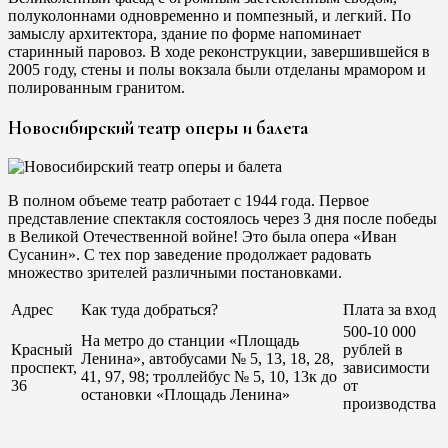
полуколоннами одновременно и помпезный, и легкий. По
замыслу архитектора, здание по форме напоминает
старинный паровоз. В ходе реконструкции, завершившейся в
2005 году, стены и полы вокзала были отделаны мрамором и
полированным гранитом.
Новосибирский театр оперы и балета
В полном объеме театр работает с 1944 года. Первое
представление спектакля состоялось через 3 дня после победы
в Великой Отечественной войне! Это была опера «Иван
Сусанин». С тех пор заведение продолжает радовать
множество зрителей различными постановками.
Адрес
Как туда добраться?
Плата за вход
500-10 000
На метро до станции «Площадь
Красный
рублей в
Ленина», автобусами № 5, 13, 18, 28,
проспект,
зависимости
41, 97, 98; троллейбус № 5, 10, 13к до
36
от
остановки «Площадь Ленина»
производства