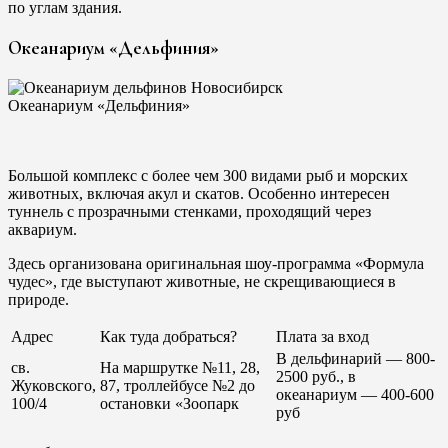
по углам здания.
Океанариум «Дельфиния»
Океанариум «Дельфиния»
Большой комплекс с более чем 300 видами рыб и морских
животных, включая акул и скатов. Особенно интересен
туннель с прозрачными стенками, проходящий через
аквариум.
Здесь организована оригинальная шоу-программа «Формула
чудес», где выступают животные, не скрещивающиеся в
природе.
Адрес
Как туда добраться?
Плата за вход
В дельфинарий — 800-
св.
На маршрутке №11, 28,
2500 руб., в
Жуковского,
87, троллейбусе №2 до
океанариум — 400-600
100/4
остановки «Зоопарк
руб