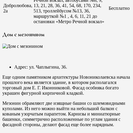
Речной вокзал, автобусами №8, 9,
Добролюбова,
13, 21, 28, 36, 41, 54, 68, 170, 234,
Бесплатно
2а
513, троллейбусом №13, 36,
маршруткой №1 , 4, 6, 11, 21 до
остановки «Метро Речной вокзал»
Дом с мезонином
Адрес: ул. Чаплыгина, 36.
Еще одним памятником архитектуры Новониколаевска начала
прошлого века является здание, в котором располагался
торговый дом Е. Г. Иконниковой. Фасад особняка богато
украшен фигурной кирпичной кладкой.
Мезонин обрамляют две изящные башни со шлемовидными
куполами. Из него можно выйти на небольшой балкон с
кованым узорчатым парапетом. Карнизы и миниатюрные
башенки, симметрично расположенные по углам здания с
фасадной стороны, делают фасад еще более нарядным.