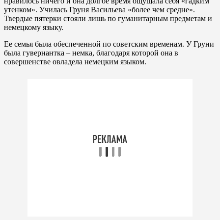
нравилось ничего и она долгое время ощущала себя «гадким
утенком». Училась Груня Васильева «более чем средне».
Твердые пятерки стояли лишь по гуманитарным предметам и
немецкому языку.
Ее семья была обеспеченной по советским временам. У Груни
была гувернантка – немка, благодаря которой она в
совершенстве овладела немецким языком.