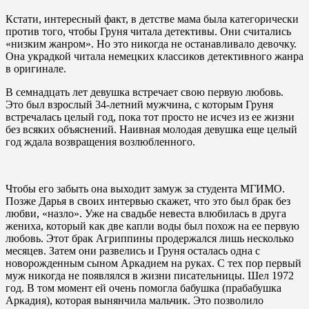
Кстати, интересный факт, в детстве мама была категорически
против того, чтобы Груня читала детективы. Они считались
«низким жанром». Но это никогда не останавливало девочку.
Она украдкой читала немецких классиков детективного жанра
в оригинале.
В семнадцать лет девушка встречает свою первую любовь.
Это был взрослый 34-летний мужчина, с которым Груня
встречалась целый год, пока тот просто не исчез из ее жизни
без всяких объяснений. Наивная молодая девушка еще целый
год ждала возвращения возлюбленного.
Чтобы его забыть она выходит замуж за студента МГИМО.
Позже Дарья в своих интервью скажет, что это был брак без
любви, «назло». Уже на свадьбе невеста влюбилась в друга
жениха, который как две капли воды был похож на ее первую
любовь. Этот брак Агриппины продержался лишь несколько
месяцев. Затем они развелись и Груня осталась одна с
новорожденным сыном Аркадием на руках. С тех пор первый
муж никогда не появлялся в жизни писательницы. Шел 1972
год. В том момент ей очень помогла бабушка (прабабушка
Аркадия), которая вынянчила мальчик. Это позволило