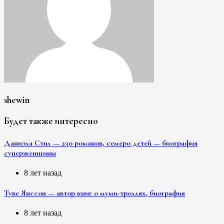
shewin
Будет также интересно
Даниэла Стил — 230 романов, семеро детей — биография
суперженщины
8 лет назад
Туве Янссон — автор книг о муми-троллях, биография
8 лет назад