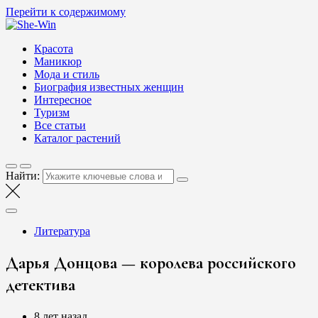
Перейти к содержимому
She-Win
Блог о женской красоте и здоровье
Красота
Маникюр
Мода и стиль
Биография известных женщин
Интересное
Туризм
Все статьи
Каталог растений
Найти:
Литература
Дарья Донцова — королева российского
детектива
8 лет назад