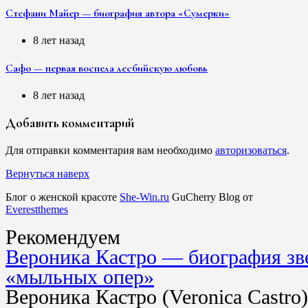
Стефани Майер — биография автора «Сумерки»
8 лет назад
Сафо — первая воспела лесбийскую любовь
8 лет назад
Добавить комментарий
Для отправки комментария вам необходимо
авторизоваться
.
Вернуться наверх
Блог о женской красоте
She-Win.ru
GuCherry Blog от
Everestthemes
Рекомендуем
Вероника Кастро — биография зв
«мыльных опер»
Вероника Кастро (Veronica Castro)