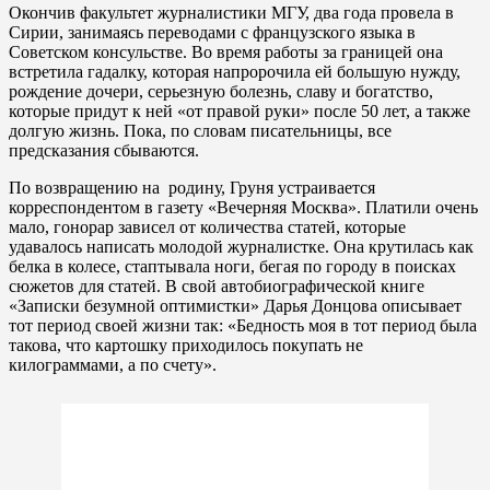
Окончив факультет журналистики МГУ, два года провела в
Сирии, занимаясь переводами с французского языка в
Советском консульстве. Во время работы за границей она
встретила гадалку, которая напророчила ей большую нужду,
рождение дочери, серьезную болезнь, славу и богатство,
которые придут к ней «от правой руки» после 50 лет, а также
долгую жизнь. Пока, по словам писательницы, все
предсказания сбываются.
По возвращению на родину, Груня устраивается
корреспондентом в газету «Вечерняя Москва». Платили очень
мало, гонорар зависел от количества статей, которые
удавалось написать молодой журналистке. Она крутилась как
белка в колесе, стаптывала ноги, бегая по городу в поисках
сюжетов для статей. В свой автобиографической книге
«Записки безумной оптимистки» Дарья Донцова описывает
тот период своей жизни так: «Бедность моя в тот период была
такова, что картошку приходилось покупать не
килограммами, а по счету».