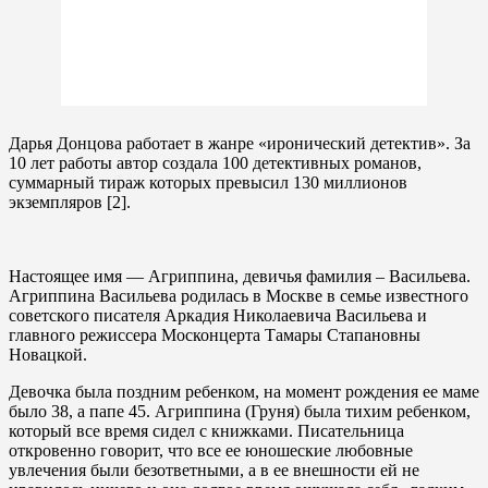
Дарья Донцова работает в жанре «иронический детектив». За
10 лет работы автор создала 100 детективных романов,
суммарный тираж которых превысил 130 миллионов
экземпляров [2].
Настоящее имя — Агриппина, девичья фамилия – Васильева.
Агриппина Васильева родилась в Москве в семье известного
советского писателя Аркадия Николаевича Васильева и
главного режиссера Москонцерта Тамары Стапановны
Новацкой.
Девочка была поздним ребенком, на момент рождения ее маме
было 38, а папе 45. Агриппина (Груня) была тихим ребенком,
который все время сидел с книжками. Писательница
откровенно говорит, что все ее юношеские любовные
увлечения были безответными, а в ее внешности ей не