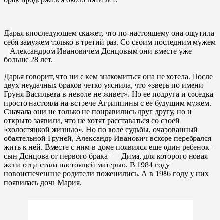
Дарья впоследующем скажет, что по-настоящему она ощутила
себя замужем только в третий раз. Со своим последним мужем
– Александром Ивановичем Донцовым они вместе уже
больше 28 лет.
Дарья говорит, что ни с кем знакомиться она не хотела. После
двух неудачных браков четко уяснила, что «зверь по имени
Груня Васильева в неволе не живет». Но ее подруга и соседка
просто настояла на встрече Агриппины с ее будущим мужем.
Сначала они не только не понравились друг другу, но и
открыто заявили, что не хотят расставаться со своей
«холостяцкой жизнью». Но по воле судьбы, очарованный
обаятельной Груней, Александр Иванович вскоре перебрался
жить к ней. Вместе с ним в доме появился еще один ребенок –
сын Донцова от первого брака — Дима, для которого новая
жена отца стала настоящей матерью. В 1984 году
новоиспеченные родители поженились. А в 1986 году у них
появилась дочь Мария.