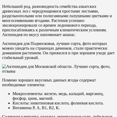
Небольшой род, разновидность семейства азиатских
древесных лоз с чередующимися простыми листьями,
раздельнополыми или полигамными пазушными цветками и
многосемянными ягодами. Растения успешно
эволюционировали со времен ледникового периода,
приспосабливаясь к различным климатическим условиям.
Актинидия по вкусу напоминает ананас.
Актинидия для Подмосковья, лучшие сорта, фото которых
можно увидеть на страницах дачников, стали практически
домашним растением. Он прижился и при хорошем уходе дает
стабильный урожай.
Помимо хороших вкусовых данных ягоды содержат
необходимые элементы:
Микроэлементы: железо, медь, кальций, марганец,
фосфор, цинк, магний.
Кислоты: никотиновая кислота, фолиевая кислота.
Витамины Р, А, В1, В2, К.
Содержит клетчатку, крахмал, минеральные соли, дубильные