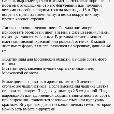
Стебель вырастает до 5 см в диаметре. Несколько коричневых
побегов с отходящими от него фигурными или прямыми
ветвями способны подниматься на высоту до 16 м. При
встрече с препятствиями на пути ветки вокруг них идут
против часовой стрелки.
Листья постоянно меняют цвет. Сначала они могут
приобретать бронзовый цвет, а затем, в фазе цветения лианы,
их концы становятся белыми. В результате листва может
иметь малиновый, красный или розовый оттенок. Каждый
лист имеет форму эллипса, размещен на черешках, длиной 4-6
см.
В статье представлены лучшие сорта актинидии для
Московской области.
Белые цветы с приятным ароматом имеют 5 лепестков и
столько же чашелистиков. После высыхания чашечка цветка
становится плодом. Плоды крупные, до 2,5 см длиной. Плод
шаровидной или удлиненной формы, в зависимости от сорта,
при созревании становится зелено-желтым или пурпурно-
красным. Внутри находится несколько мелких семян, которые
можно есть вместе с фруктами.