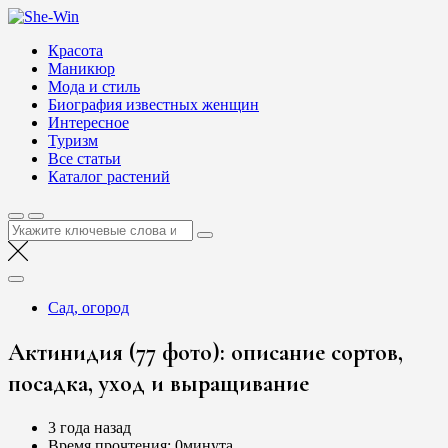
Перейти
She-Win
к
Блог о женской красоте и здоровье
Красота
содержимому
Маникюр
Мода и стиль
Биография известных женщин
Интересное
Туризм
Все статьи
Каталог растений
Найти:
Сад, огород
Актинидия (77 фото): описание сортов,
посадка, уход и выращивание
3 года назад
Время прочтения:
0минута