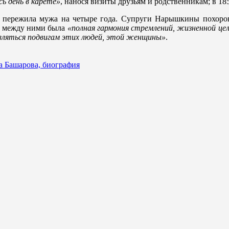
сь день в карете»
, нанося визиты друзьям и родственникам; в 1
 пережила мужа на четыре года. Супруги Нарышкины похорон
о между ними была
«полная гармония стремлений, жизненной цел
вляться подвигам этих людей, этой женщины»
.
а Башарова, биография