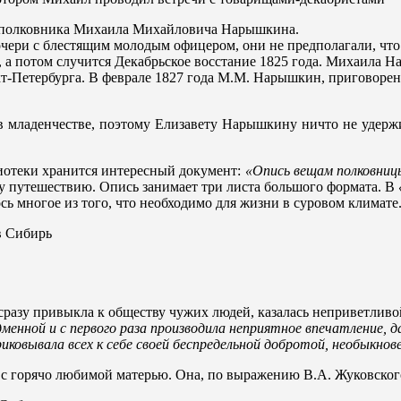
а полковника Михаила Михайловича Нарышкина.
очери с блестящим молодым офицером, они не предполагали, что
, а потом случится Декабрьское восстание 1825 года. Михаила Н
т-Петербурга. В феврале 1827 года М.М. Нарышкин, приговоренн
 младенчестве, поэтому Елизавету Нарышкину ничто не удержив
иотеки хранится интересный документ:
«Опись вещам полковни
му путешествию. Опись занимает три листа большого формата. В
ь многое из того, что необходимо для жизни в суровом климате
 сразу привыкла к обществу чужих людей, казалась неприветлив
дменной и с первого раза производила неприятное впечатление, 
ковывала всех к себе своей беспредельной добротой, необыкно
 с горячо любимой матерью. Она, по выражению В.А. Жуковског