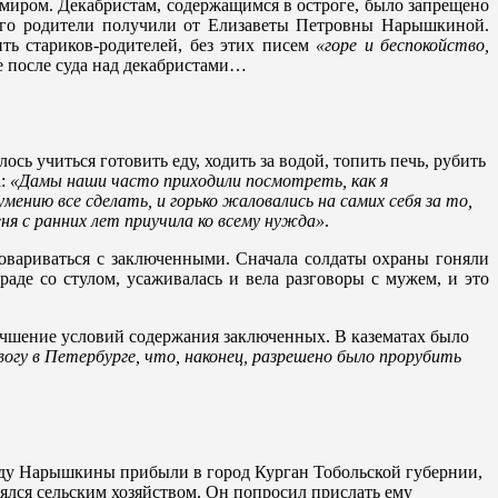
миром. Декабристам, содержащимся в остроге, было запрещено
 его родители получили от Елизаветы Петровны Нарышкиной.
ть стариков-родителей, без этих писем
«горе и беспокойство,
е после суда над декабристами…
 учиться готовить еду, ходить за водой, топить печь, рубить
а:
«Дамы наши часто приходили посмотреть, как я
мению все сделать, и горько жаловались на самих себя за то,
еня с ранних лет приучила ко всему нужда»
.
овариваться с заключенными. Сначала солдаты охраны гоняли
раде со стулом, усаживалась и вела разговоры с мужем, и это
лучшение условий содержания заключенных. В казематах было
огу в Петербурге, что, наконец, разрешено было прорубить
году Нарышкины прибыли в город Курган Тобольской губернии,
ялся сельским хозяйством. Он попросил прислать ему