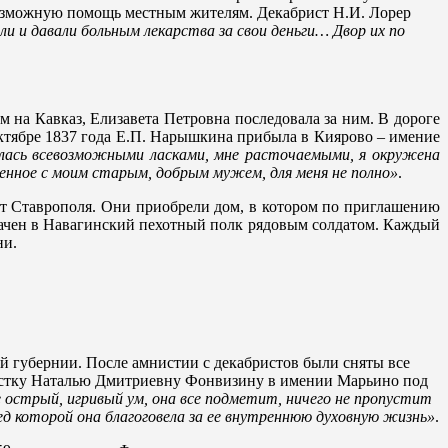
озможную помощь местным жителям. Декабрист Н.И. Лорер
и и давали больным лекарства за свои деньги… Двор их по
на Кавказ, Елизавета Петровна последовала за ним. В дороге
октябре 1837 года Е.П. Нарышкина прибыла в Киярово – имение
алась всевозможными ласками, мне расточаемыми, я окружена
ленное с моим старым, добрым мужем, для меня не полно»
.
от Ставрополя. Они приобрели дом, в котором по приглашению
ачен в Навагинский пехотный полк рядовым солдатом. Каждый
ни.
й губернии. После амнистии с декабристов были сняты все
ристку Наталью Дмитриевну Фонвизину в имении Марьино под
е острый, игривый ум, она все подметит, ничего не пропустит
ред которой она благоговела за ее внутреннюю духовную жизнь»
.