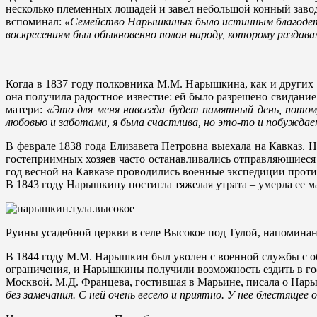
несколько племенных лошадей и завел небольшой конный зав
вспоминал:
«Семейство Нарышкиных было истинным благодетеле
воскресениям был обыкновенно полон народу, которому раздава
Когда в 1837 году полковника М.М. Нарышкина, как и других
она получила радостное известие: ей было разрешено свидани
матери:
«Это для меня навсегда будет памятный день, потом
любовью и заботами, я была счастлива, но это-то и побуждает
В феврале 1838 года Елизавета Петровна выехала на Кавказ.
гостеприимных хозяев часто останавливались отправляющиес
год весной на Кавказе проводились военные экспедиции против
В 1843 году Нарышкину постигла тяжелая утрата – умерла ее ма
Руины усадебной церкви в селе Высокое под Тулой, напомин
В 1844 году М.М. Нарышкин был уволен с военной службы с об
ограничения, и Нарышкины получили возможность ездить в го
Москвой. М.Д. Францева, гостившая в Марьине, писала о На
без замечания. С ней очень весело и приятно. У нее блестяще