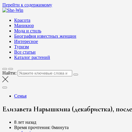
Перейти к содержимому
She-Win
Блог о женской красоте и здоровье
Красота
Маникюр
Мода и стиль
Биография известных женщин
Интересное
Туризм
Все статьи
Каталог растений
Найти:
Семья
Елизавета Нарышкина (декабристка), после
8 лет назад
Время прочтения:
0минута