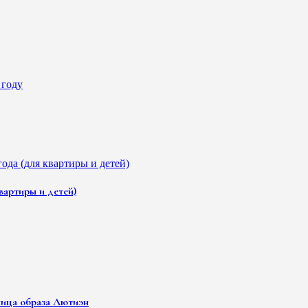
вартиры и детей)
ница образа Лютиэн