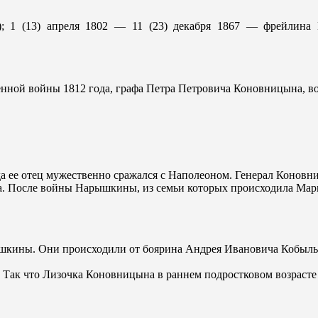
; 1 (13) апреля 1802 — 11 (23) декабря 1867 — фрейлина 
нной войны 1812 года, графа Петра Петровича Коновницына, во
гда ее отец мужественно сражался с Наполеоном. Генерал Конов
ва. После войны Нарышкины, из семьи которых происходила Мар
кины. Они происходили от боярина Андрея Ивановича Кобылы,
ва. Так что Лизочка Коновницына в раннем подростковом возра