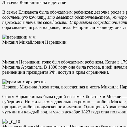
Лизочка Коновницына в детстве
В семье Елизавета была обожаемым ребенком; девочка росла в 
собственную комнату, это является обстоятельством, которое
пережила в течение своей жизни. Я привыкла сосредоточивать
образование, играла на рояле, пела. Ее приняли ко двору, он
Михаил Михайлович Нарышкин
Михаил Нарышкин тоже был обожаемым ребенком. Когда в 1798 
Михаила Архангела. В 1800 году она была готова, в ней начал
резиденции президента РФ, доступ в храм ограничен).
Церковь Михаила Архангела, возведенная в честь Михаила Н
Семья Нарышкиных была одной из самых богатых в Москве — о
губерниях. Но жила семья довольно скромно — либо в Москве,
приданое, либо в подмосковном имении Одинцово-Архангельск
чуть ли ни каждый год, и уже в декабре 1823 года стал полко
Московский дом Нарышкиных на Пречистенском бульваре, в к