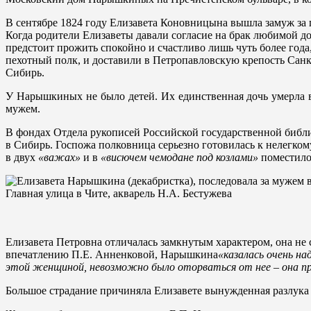
В сентябре 1824 году Елизавета Коновницына вышла замуж з
Когда родители Елизаветы давали согласие на брак любимой д
предстоит прожить спокойно и счастливо лишь чуть более года
пехотный полк, и доставили в Петропавловскую крепость Санк
Сибирь.
У Нарышкиных не было детей. Их единственная дочь умерла в
мужем.
В фондах Отдела рукописей Российской государственной библ
в Сибирь. Госпожа полковница серьезно готовилась к нелегко
в двух
«важах»
и в
«висючем чемодане под козлами»
поместилос
Главная улица в Чите, акварель Н.А. Бестужева
Елизавета Петровна отличалась замкнутым характером, она не
впечатлению П.Е. Анненковой, Нарышкина
«казалась очень на
этой женщиной, невозможно было оторваться от нее – она при
Большое страдание причиняла Елизавете вынужденная разлука