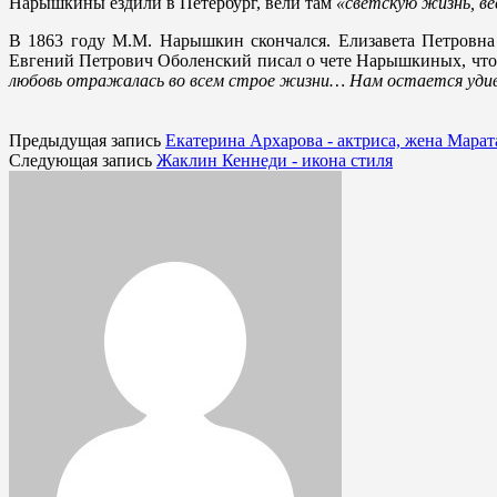
Нарышкины ездили в Петербург, вели там
«светскую жизнь, ве
В 1863 году М.М. Нарышкин скончался. Елизавета Петровна
Евгений Петрович Оболенский писал о чете Нарышкиных, чт
любовь отражалась во всем строе жизни… Нам остается уди
Предыдущая запись
Екатерина Архарова - актриса, жена Марат
Следующая запись
Жаклин Кеннеди - икона стиля