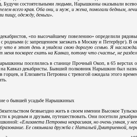
од. Будучи состоятельными людьми, Нарышкины оказывали всев
м всего края. Оба они, и муж, и жена, помогали бедным, лечил
ли пищу, одежду, деньги»
.
 декабристов, «по высочайшему повелению» определили рядовым 
е с родными (с запрещением заезжать в Москву и Петербург). В 
у что в этот день я увидела свою дорогую семью. Я наслажд
 меня поскорее ехать на Кавказ, потому что счастье, не разде
 Нарышкины поселились в станице Прочный Окоп, в 65 верстах 
я на Кавказ декабристы. Бывший полковник Нарышкин был назн
 горцев, и Елизавета Петровна с тревогой ожидала этого време
ть.
ание о бывшей усадьбе Нарышкиных
язательством безвыездно жить в своем имении Высокое Тульско
сти к родным и друзьям, путешествовать. Они посетили декаб
рышкиной:
«Елизавета Петровна некрасивая, но очень умная, у не
е образование. Ее связывала дружба с Натальей Дмитриевной, пе