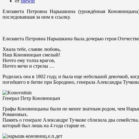
от
shewin
Елизавета Петровна Нарышкина (урождённая Коновницына)
последовавшая за ним в ссылку.
Елизавета Петровна Нарышкина была дочерью героя Отечестве
Хвала тебе, славян любовь,
Наш Коновницын смелый!
Ничто ему толпа врагов,
Ничто мечи и стрелы …
Родилась она в 1802 году, и была еще небольшой девочкой, ко
погибшего в битве при Бородино, генерала Александра Тучко
Генерал Петр Коновницын
Графы Коновницыны были не менее знатным родом, чем Нарыш
Романовых.
Память о генерале Александре Тучкове сблизила два семейст
который был лишь на 4 года старше ее.