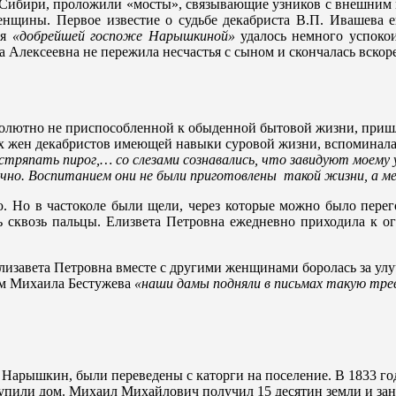
в Сибири, проложили «мосты», связывающие узников с внешним 
женщины. Первое известие о судьбе декабриста В.П. Ивашева
ря
«добрейшей госпоже Нарышкиной»
удалось немного успокои
а Алексеевна не пережила несчастья с сыном и скончалась вскор
лютно не приспособленной к обыденной бытовой жизни, пришлось
гих жен декабристов имеющей навыки суровой жизни, вспоминал
стряпать пирог,… со слезами сознавались, что завидуют моему у
онечно. Воспитанием они не были приготовлены такой жизни, а м
ю. Но в частоколе были щели, через которые можно было перег
ь сквозь пальцы. Елизвета Петровна ежедневно приходила к ог
 Елизавета Петровна вместе с другими женщинами боролась за у
вам Михаила Бестужева
«наши дамы подняли в письмах такую трев
М. Нарышкин, были переведены с каторги на поселение. В 1833 
купили дом. Михаил Михайлович получил 15 десятин земли и зан