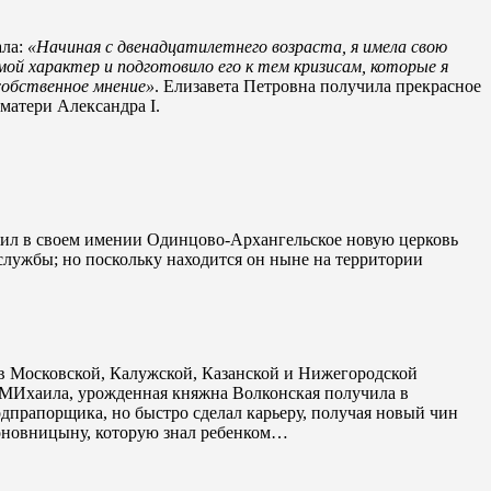
ала:
«Начиная с двенадцатилетнего возраста, я имела свою
ой характер и подготовило его к тем кризисам, которые я
собственное мнение»
. Елизавета Петровна получила прекрасное
матери Александра I.
ожил в своем имении Одинцово-Архангельское новую церковь
 службы; но поскольку находится он ныне на территории
в Московской, Калужской, Казанской и Нижегородской
ь МИхаила, урожденная княжна Волконская получила в
дпрапорщика, но быстро сделал карьеру, получая новый чин
 Коновницыну, которую знал ребенком…