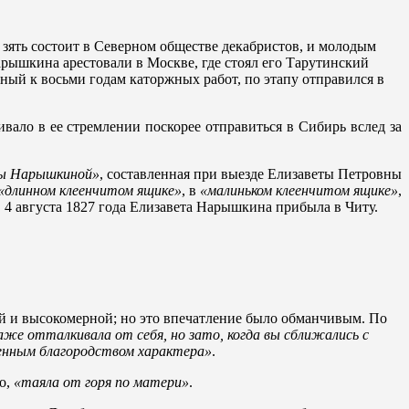
 зять состоит в Северном обществе декабристов, и молодым
арышкина арестовали в Москве, где стоял его Тарутинский
ый к восьми годам каторжных работ, по этапу отправился в
ало в ее стремлении поскорее отправиться в Сибирь вслед за
цы Нарышкиной»
, составленная при выезде Елизаветы Петровны
«длинном клеенчитом ящике»
, в
«малиньком клеенчитом ящике»
,
. 4 августа 1827 года Елизавета Нарышкина прибыла в Читу.
ой и высокомерной; но это впечатление было обманчивым. По
даже отталкивала от себя, но зато, когда вы сближались с
венным благородством характера»
.
о,
«таяла от горя по матери»
.