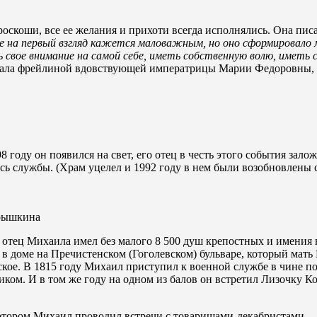
роскоши, все ее желания и прихоти всегда исполнялись. Она пис
 на первый взгляд кажется маловажным, но оно сформировало м
 свое внимание на самой себе, иметь собственную волю, иметь 
а стала фрейлиной вдовствующей императрицы Марии Федоровны, 
году он появился на свет, его отец в честь этого события зал
ись службы. (Храм уцелел и 1992 году в нем были возобновлены
арышкина
тец Михаила имел без малого 8 500 душ крепостных и имения 
 в доме на Пречистенском (Гоголевском) бульваре, который мат
ое. В 1815 году Михаил приступил к военной службе в чине по
вником. И в том же году на одном из балов он встретил Лизочку
отором Михаил проводил встречи с товарищами-декабристами