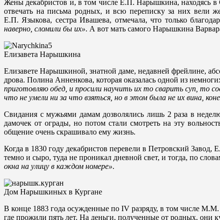
Жены декабристов и, в том числе Е.П. Нарышкина, находясь 
отвечать на письма родных, и всю переписку за них вели 
Е.П. Языкова, сестра Ивашева, отмечала, что только благода
наверно, сломили бы их»
. А вот мать самого Нарышкина Варвар
Елизавета Нарышкина
Елизавете Нарышкиной, знатной даме, недавней фрейлине, абсо
дрова. Полина Анненкова, которая оказалась одной из немно
приготовляю обед, и просили научить их то сварить суп, то со
что не умели ни за что взяться, но в этом была не их вина, к
Свидания с мужьями дамам дозволялись лишь 2 раза в недел
дамочек от ограды, но потом стали смотреть на эту вольност
общение очень скрашивало ему жизнь.
Когда в 1830 году декабристов перевели в Петровский Завод,
темно и сыро, туда не проникал дневной свет, и тогда, по сло
окна на улицу в каждом номере»
.
Дом Нарышкиных в Кургане
В конце 1883 года осужденные по IV разряду, в том числе М.
где прожили пять лет. На деньги, полученные от родных, они 