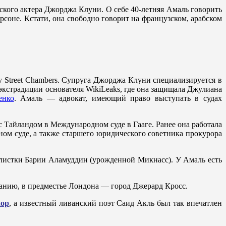
нского актера Джорджа Клуни. О себе 40-летняя Амаль говорить
рсоне. Кстати, она свободно говорит на французском, арабском
 Street Chambers. Супруга Джорджа Клуни специализируется в
экстрадиции основателя WikiLeaks, где она защищала Джулиана
нко
. Амаль — адвокат, имеющий право выступать в судах
 Тайландом в Международном суде в Гааге. Ранее она работала
м суде, а также старшего юридического советника прокурора
алистки Барии Аламуддин (урожденной Микнасс). У Амаль есть
танию, в предместье Лондона — город Джерард Кросс.
лор
, а известный ливанский поэт Саид Акль был так впечатлен