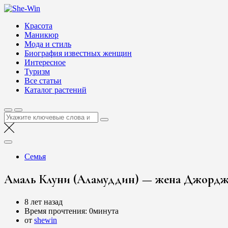
Перейти
She-Win
к
Блог о женской красоте и здоровье
Красота
содержимому
Маникюр
Мода и стиль
Биография известных женщин
Интересное
Туризм
Все статьи
Каталог растений
Найти:
Семья
Амаль Клуни (Аламуддин) — жена Джорджа
8 лет назад
Время прочтения:
0минута
от
shewin