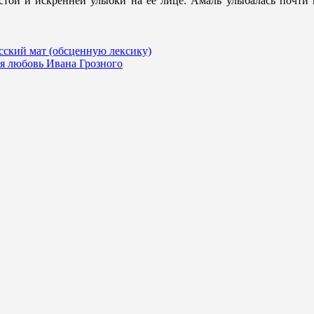
стой и искренней улыбки на ее лице. Амаль улыбалась почти 
усский мат (обсценную лексику)
я любовь Ивана Грозного