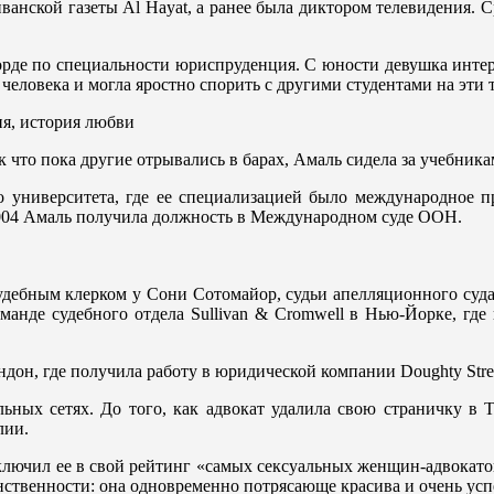
ванской газеты Al Hayat, а ранее была диктором телевидения. 
орде по специальности юриспруденция. С юности девушка интер
человека и могла яростно спорить с другими студентами на эти 
к что пока другие отрывались в барах, Амаль сидела за учебника
 университета, где ее специализацией было международное пр
004 Амаль получила должность в Международном суде ООН.
удебным клерком у Сони Сотомайор, судьи апелляционного суда
манде судебного отдела Sullivan & Cromwell в Нью-Йорке, где 
ндон, где получила работу в юридической компании Doughty Stre
ных сетях. До того, как адвокат удалила свою страничку в Tw
лии.
лючил ее в свой рейтинг «cамых сексуальных женщин-адвокатов»
нственности: она одновременно потрясающе красива и очень ус