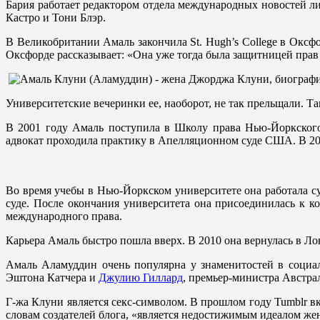
Бария работает редактором отдела международных новостей ли
Кастро и Тони Блэр.
В Великобритании Амаль закончила St. Hugh’s College в Оксф
Оксфорде рассказывает: «Она уже тогда была защитницей прав 
Университетские вечеринки ее, наоборот, не так прельщали. Та
В 2001 году Амаль поступила в Школу права Нью-Йоркского
адвокат проходила практику в Апелляционном суде США. В 2
Во время учебы в Нью-Йоркском университете она работала с
суде. После окончания университета она присоединилась к ко
международного права.
Карьера Амаль быстро пошла вверх. В 2010 она вернулась в Ло
Амаль Аламуддин очень популярна у знаменитостей в социаль
Эштона Катчера и
Джулию Гиллард
, премьер-министра Австра
Г-жа Клуни является секс-символом. В прошлом году Tumblr вк
словам создателей блога, «является недостижимым идеалом же