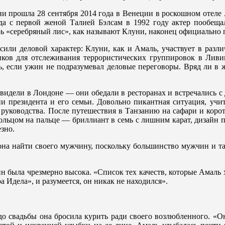
прошла 28 сентября 2014 года в Венеции в роскошном отеле A
да с первой женой Талией Бэлсам в 1992 году актер пообеща
ь «серебряный лис», как называют Клуни, наконец официально 
носили деловой характер: Клуни, как и Амаль, участвует в ра
иков для отслеживания террористических группировок в Ливи
ь, если ужин не подразумевал деловые переговоры. Вряд ли в 
е видели в Лондоне — они обедали в ресторанах и встречались 
и президента и его семьи. Довольно пикантная ситуация, учит
руководства. После путешествия в Танзанию на сафари и коро
льцом на пальце — бриллиант в семь с лишним карат, дизайн 
зно.
 она найти своего мужчину, поскольку большинство мужчин и 
н была чрезмерно высока. «Список тех качеств, которые Амаль х
 Идела», и разумеется, он никак не находился».
до свадьбы она бросила курить ради своего возлюбленного. «О