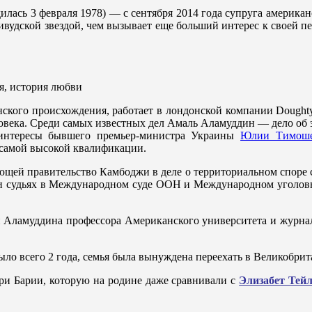
илась 3 февраля 1978) — с сентября 2014 года супруга америка
ивудской звездой, чем вызывает еще больший интерес к своей пе
ского происхождения, работает в лондонской компании Doughty
овека. Среди самых известных дел Амаль Аламуддин — дело об 
 интересы бывшего премьер-министра Украины
Юлии Тимоше
 самой высокой квалификации.
ющей правительство Камбоджи в деле о территориальном споре с
и судьях в Международном суде ООН и Международном уголовно
зи Аламуддина профессора Американского университета и журн
ыло всего 2 года, семья была вынуждена переехать в Великобри
ри Барии, которую на родине даже сравнивали с
Элизабет Тей