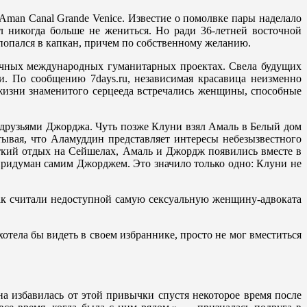
man Canal Grande Venice. Известие о помолвке пары наделало
л никогда больше не жениться. Но ради 36-летней восточной
попался в капкан, причем по собственному желанию.
зличных международных гуманитарных проектах. Свела будущих
и. По сообщению 7days.ru, независимая красавица неизменно
жизни знаменитого серцееда встречались женщины, способные
с друзьями Джорджа. Чуть позже Клуни взял Амаль в Белый дом
ывая, что Аламуддин представляет интересы небезызвестного
ткий отдых на Сейшелах, Амаль и Джордж появились вместе в
придуман самим Джорджем. Это значило только одно: Клуни не
так считали недоступной самую сексуальную женщину-адвоката
отела бы видеть в своем избраннике, просто не мог вместиться
на избавилась от этой привычки спустя некоторое время после