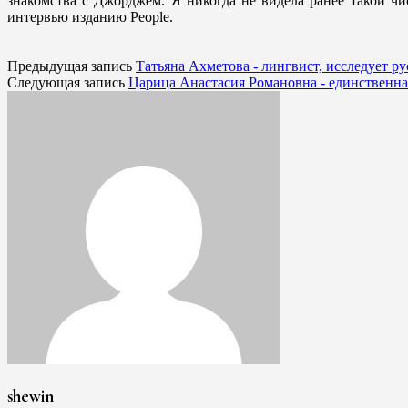
знакомства с Джорджем. Я никогда не видела ранее такой чи
интервью изданию People.
Предыдущая запись
Татьяна Ахметова - лингвист, исследует р
Следующая запись
Царица Анастасия Романовна - единственна
shewin