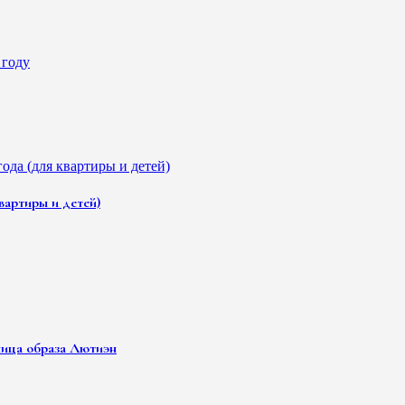
вартиры и детей)
ница образа Лютиэн