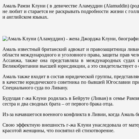
Амаль Рамзи Клуни ( в девичестве Аламуддин (Alamuddin) (род
не любит и старается не раскрывать подробности жизни с голл
и английском языках.
Амаль известный британский адвокат и правозащитница ливан
области международного и уголовного права, защиты прав чел
Ассанжа, также она представляла в международных судах
Великобритании высшей юрисдикции, а это свидетельствует о
Амаль также входит в состав юридической группы, представля
в качестве юридического советника по бывшей Югославии пр
Специального суда по Ливану.
Будущая г-жа Клуни родилась в Бейруте (Ливан) в семье Рам
сестра и два сводных брата – от первого брака отца.
Из-за начавшегося военного конфликта в Ливии, когда Амаль б
Свою эффектную внешность г-жа Клуни унаследовала от мате
красотой женщины, что посвятил ей стихотворение.