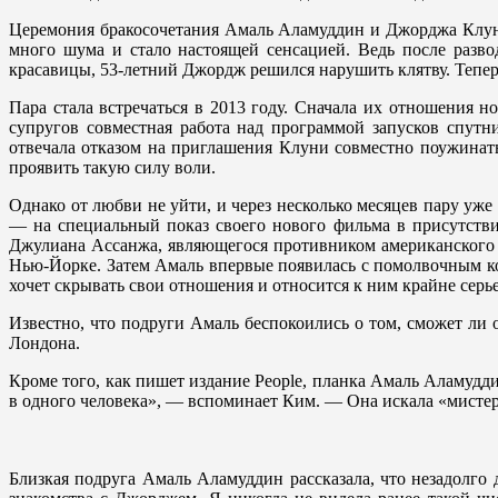
Церемония бракосочетания Амаль Аламуддин и Джорджа Клуни 
много шума и стало настоящей сенсацией. Ведь после разво
красавицы, 53-летний Джордж решился нарушить клятву. Тепер
Пара стала встречаться в 2013 году. Сначала их отношения 
супругов совместная работа над программой запусков спутн
отвечала отказом на приглашения Клуни совместно поужинат
проявить такую силу воли.
Однако от любви не уйти, и через несколько месяцев пару уж
— на специальный показ своего нового фильма в присутстви
Джулиана Ассанжа, являющегося противником американского 
Нью-Йорке. Затем Амаль впервые появилась с помолвочным ко
хочет скрывать свои отношения и относится к ним крайне серье
Известно, что подруги Амаль беспокоились о том, сможет ли
Лондона.
Кроме того, как пишет издание People, планка Амаль Аламудди
в одного человека», — вспоминает Ким. — Она искала «мистера
Близкая подруга Амаль Аламуддин рассказала, что незадолго 