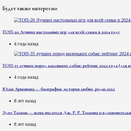
Будет также интересно
ТОП-20 Лучших настольных игр для всей семьи в 2024 году
4 года назад
ТОП-35 лучших пород маленьких собак: рейтинг 2024 года (для к
4 года назад
Юлия Аршавина — биография, история любви, роды-2012
8 лет назад
Эдит Толкин — жена писателя Дж. Р. Р. Толкина и вдохновитель
8 лет назад